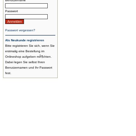
Benutzername
Passwort
Passwort vergessen?
Als Neukunde registrieren
Bitte registrieren Sie sich, wenn Sie
erstmalig eine Bestellung im
Onlineshop aufgeben mÃ¶chten.
Dabei legen Sie selbst Ihren
Benutzernamen und Ihr Passwort
fest.