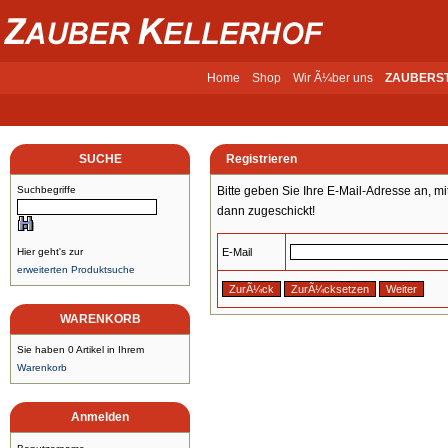
Home
Shop
Wir Ã¼ber uns
ZAUBERS
SUCHE
Registrieren
Suchbegriffe
Bitte geben Sie Ihre E-Mail-Adresse an, mi
dann zugeschickt!
Hier geht's zur
E-Mail
erweiterten Produktsuche
WARENKORB
Sie haben 0 Artikel in Ihrem
Warenkorb
Anmelden