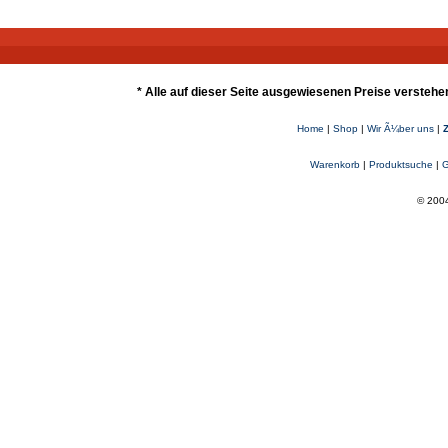
* Alle auf dieser Seite ausgewiesenen Preise verstehe
Home
|
Shop
|
Wir Ã¼ber uns
|
Warenkorb
|
Produktsuche
|
G
© 2004