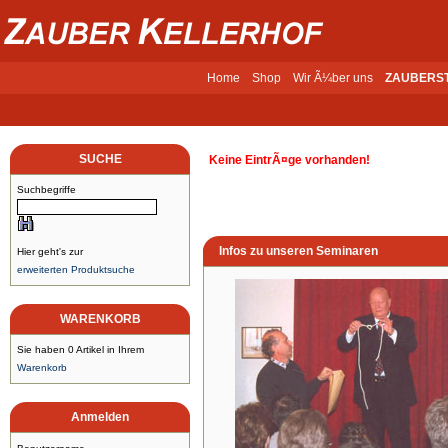
Home
Shop
Wir Ã¼ber uns
ZAUBERS
SUCHE
Keine EintrÃ¤ge vorhanden!
Suchbegriffe
Infos zu unseren Seminaren
Hier geht's zur
erweiterten Produktsuche
WARENKORB
Sie haben 0 Artikel in Ihrem
Warenkorb
Anmelden