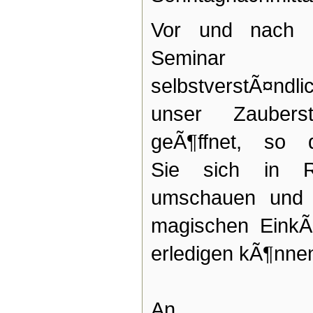
Vor und nach
Seminar 
selbstverstÃ¤ndli
unser Zauberst
geÃ¶ffnet, so 
Sie sich in 
umschauen und 
magischen EinkÃ
erledigen kÃ¶nne
An