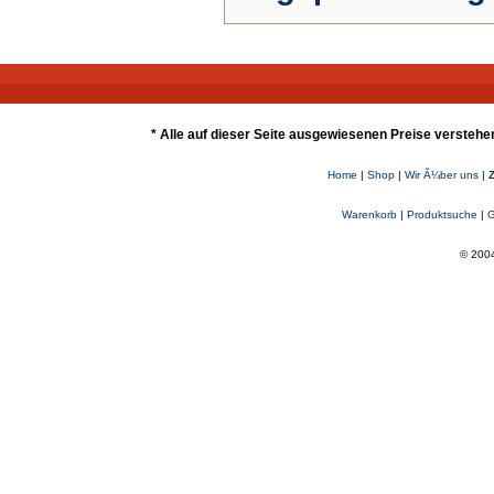
* Alle auf dieser Seite ausgewiesenen Preise verstehe
Home
|
Shop
|
Wir Ã¼ber uns
|
Warenkorb
|
Produktsuche
|
G
© 2004