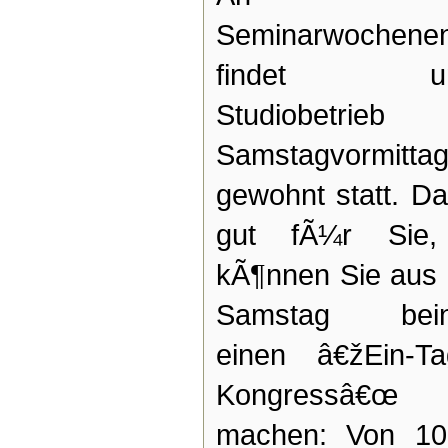
Seminarwochene
findet un
Studiobetrie
Samstagvormittag
gewohnt statt. Da
gut fÃ¼r Sie
kÃ¶nnen Sie aus
Samstag bein
einen â€žEin-Ta
Kongressâ€œ
machen: Von 10