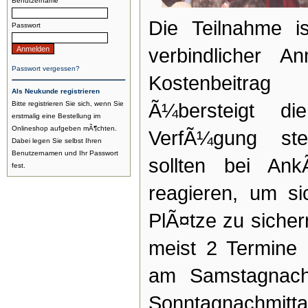
Benutzername
Die Teilnahme is
Passwort
verbindlicher 
Passwort vergessen?
Kostenbeitra
Als Neukunde registrieren
Bitte registrieren Sie sich, wenn Sie
Ã¼bersteigt d
erstmalig eine Bestellung im
Onlineshop aufgeben mÃ¶chten.
VerfÃ¼gung st
Dabei legen Sie selbst Ihren
Benutzernamen und Ihr Passwort
sollten bei An
fest.
reagieren, um si
PlÃ¤tze zu siche
meist 2 Termine 
am Samstagnach
Sonntagnachmitta