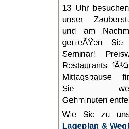
13 Uhr besuchen
unser Zauberstu
und am Nachmi
genieÃŸen Sie
Seminar! Preisw
Restaurants fÃ¼r
Mittagspause fi
Sie weni
Gehminuten entfer
Wie Sie zu uns
Lageplan & Weg