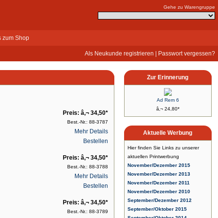
Gehe zu Warengruppe
s zum Shop
Als Neukunde registrieren
|
Passwort vergessen?
Zur Erinnerung
Ad Rem 6
â‚¬ 24,80*
Preis: â‚¬ 34,50*
Best.-Nr.: 88-3787
Mehr Details
Aktuelle Werbung
Bestellen
Hier finden Sie Links zu unserer
aktuellen Printwerbung
Preis: â‚¬ 34,50*
November/Dezember 2015
Best.-Nr.: 88-3788
November/Dezember 2013
Mehr Details
November/Dezember 2011
Bestellen
November/Dezember 2010
September/Dezember 2012
Preis: â‚¬ 34,50*
September/Oktober 2015
Best.-Nr.: 88-3789
September/Oktober 2014