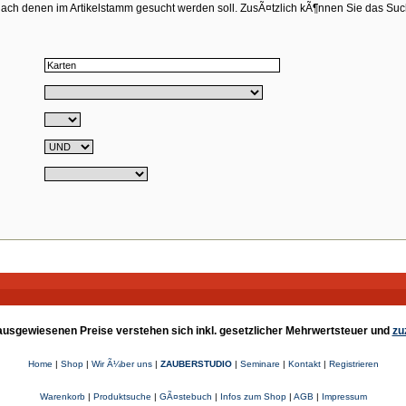
ach denen im Artikelstamm gesucht werden soll. ZusÃ¤tzlich kÃ¶nnen Sie das Su
e ausgewiesenen Preise verstehen sich inkl. gesetzlicher Mehrwertsteuer und
zu
Home
|
Shop
|
Wir Ã¼ber uns
|
ZAUBERSTUDIO
|
Seminare
|
Kontakt
|
Registrieren
Warenkorb
|
Produktsuche
|
GÃ¤stebuch
|
Infos zum Shop
|
AGB
|
Impressum