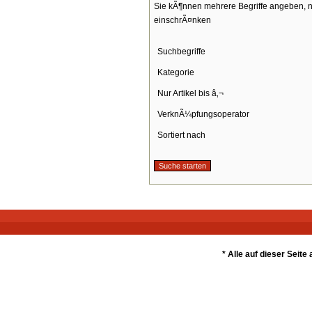
Sie kÃ¶nnen mehrere Begriffe angeben, n
einschrÃ¤nken
Suchbegriffe
Kategorie
Nur Artikel bis â‚¬
VerknÃ¼pfungsoperator
Sortiert nach
* Alle auf dieser Seit