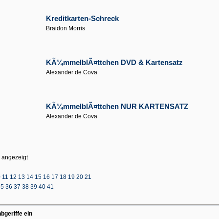
Kreditkarten-Schreck
Braidon Morris
KÃ¼mmelblÃ¤ttchen DVD & Kartensatz
Alexander de Cova
KÃ¼mmelblÃ¤ttchen NUR KARTENSATZ
Alexander de Cova
 angezeigt
0
11
12
13
14
15
16
17
18
19
20
21
35
36
37
38
39
40
41
geriffe ein