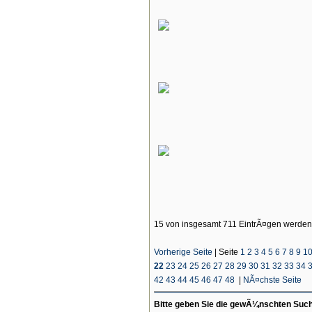
15 von insgesamt 711 EintrÃ¤gen werden
Vorherige Seite
|
Seite
1
2
3
4
5
6
7
8
9
1
22
23
24
25
26
27
28
29
30
31
32
33
34
42
43
44
45
46
47
48
|
NÃ¤chste Seite
Bitte geben Sie die gewÃ¼nschten Suchb