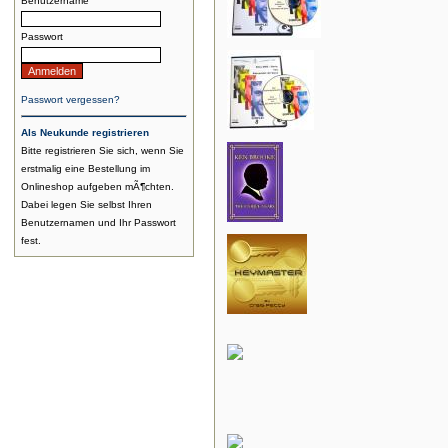
Benutzername
Passwort
Passwort vergessen?
Als Neukunde registrieren
Bitte registrieren Sie sich, wenn Sie
erstmalig eine Bestellung im
Onlineshop aufgeben mÃ¶chten.
Dabei legen Sie selbst Ihren
Benutzernamen und Ihr Passwort
fest.