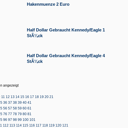
Hakenmuenze 2 Euro
Half Dollar Gebraucht Kennedy/Eagle 1
StÃ¼ck
Half Dollar Gebraucht Kennedy/Eagle 4
StÃ¼ck
n angezeigt
0
11
12
13
14
15
16
17
18
19
20
21
35
36
37
38
39
40
41
55
56
57
58
59
60
61
75
76
77
78
79
80
81
95
96
97
98
99
100
101
11
112
113
114
115
116
117
118
119
120
121