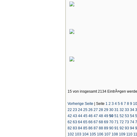
15 von insgesamt 2134 EintrÃ¤gen werde
Vorherige Seite
|
Seite
1
2
3
4
5
6
7
8
9
1
22
23
24
25
26
27
28
29
30
31
32
33
34
42
43
44
45
46
47
48
49
50
51
52
53
54
62
63
64
65
66
67
68
69
70
71
72
73
74
82
83
84
85
86
87
88
89
90
91
92
93
94
102
103
104
105
106
107
108
109
110
1