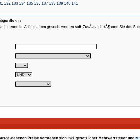
31
132
133
134
135
136
137
138
139
140
141
geriffe ein
ach denen im Artikelstamm gesucht werden soll. ZusÃ¤tzlich kÃ¶nnen Sie das Su
e ausgewiesenen Preise verstehen sich inkl. gesetzlicher Mehrwertsteuer und
zu