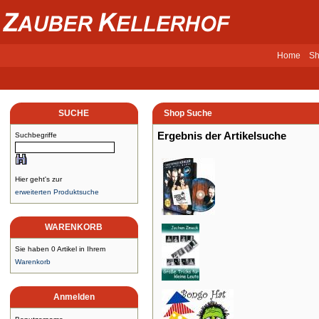
Home
Sh
SUCHE
Shop Suche
Ergebnis der Artikelsuche
Suchbegriffe
Hier geht's zur
erweiterten Produktsuche
WARENKORB
Sie haben 0 Artikel in Ihrem
Warenkorb
Anmelden