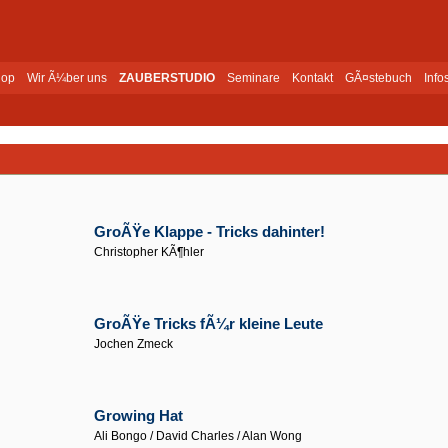
op
Wir Ã¼ber uns
ZAUBERSTUDIO
Seminare
Kontakt
GÃ¤stebuch
Info
GroÃŸe Klappe - Tricks dahinter!
Christopher KÃ¶hler
GroÃŸe Tricks fÃ¼r kleine Leute
Jochen Zmeck
Growing Hat
Ali Bongo / David Charles / Alan Wong