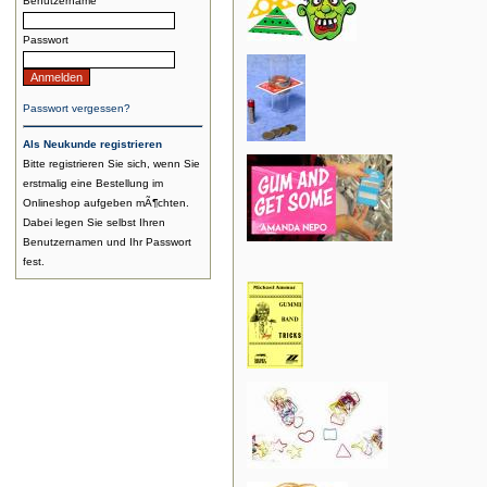
Benutzername
Passwort
Passwort vergessen?
Als Neukunde registrieren
Bitte registrieren Sie sich, wenn Sie
erstmalig eine Bestellung im
Onlineshop aufgeben mÃ¶chten.
Dabei legen Sie selbst Ihren
Benutzernamen und Ihr Passwort
fest.