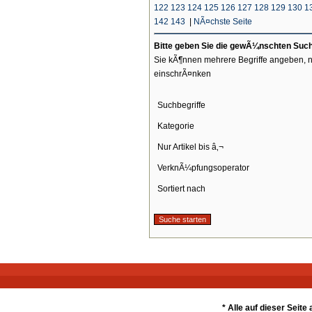
122
123
124
125
126
127
128
129
130
1
142
143
|
NÃ¤chste Seite
Bitte geben Sie die gewÃ¼nschten Suchb
Sie kÃ¶nnen mehrere Begriffe angeben, n
einschrÃ¤nken
Suchbegriffe
Kategorie
Nur Artikel bis â‚¬
VerknÃ¼pfungsoperator
Sortiert nach
* Alle auf dieser Seit