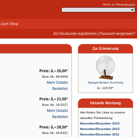
Gehe zu Warengruppe
s zum Shop
Als Neukunde registrieren
|
Passwort vergessen?
Zur Erinnerung
Preis: â‚¬ 20,00*
Best.-Nr.: 88-6608
Mehr Details
Spiegel-Illusion Economy
â‚¬ 119,50*
Bestellen
Preis: â‚¬ 21,50*
Aktuelle Werbung
Best.-Nr.: 18-3227
Mehr Details
Hier finden Sie Links zu unserer
Bestellen
aktuellen Printwerbung
November/Dezember 2015
Preis: â‚¬ 28,50*
November/Dezember 2013
Best.-Nr.: 46-6321
November/Dezember 2011