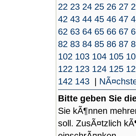
22
23
24
25
26
27
2
42
43
44
45
46
47
4
62
63
64
65
66
67
6
82
83
84
85
86
87
8
102
103
104
105
10
122
123
124
125
12
142
143
|
NÃ¤chste
Bitte geben Sie d
Sie kÃ¶nnen mehrer
soll. ZusÃ¤tzlich k
einschrÃ¤nken