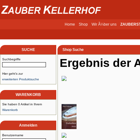
Home
Shop
Wir Ã¼ber uns
ZAUBERS
SUCHE
Shop Suche
Ergebnis der 
Suchbegriffe
Hier geht's zur
erweiterten Produktsuche
WARENKORB
Sie haben 0 Artikel in Ihrem
Warenkorb
Anmelden
Benutzername