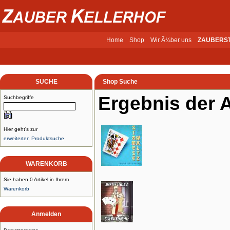
Home
Shop
Wir Ã¼ber uns
ZAUBERS
SUCHE
Shop Suche
Ergebnis der 
Suchbegriffe
Hier geht's zur
erweiterten Produktsuche
WARENKORB
Sie haben 0 Artikel in Ihrem
Warenkorb
Anmelden