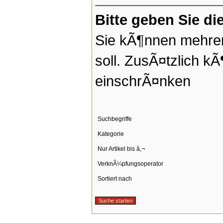
Bitte geben Sie d
Sie kÃ¶nnen mehrer
soll. ZusÃ¤tzlich k
einschrÃ¤nken
Suchbegriffe
Kategorie
Nur Artikel bis â‚¬
VerknÃ¼pfungsoperator
Sortiert nach