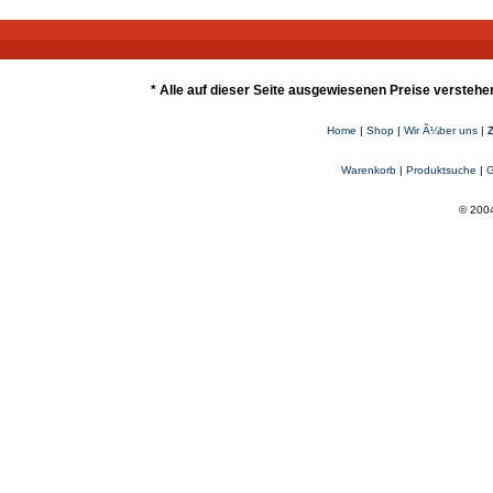
* Alle auf dieser Seite ausgewiesenen Preise verstehe
Home
|
Shop
|
Wir Ã¼ber uns
|
Warenkorb
|
Produktsuche
|
G
© 2004