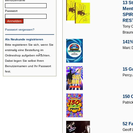
Benutzername
13 S
Ment
Passwort
SPI
RES
Tony C
Passwort vergessen?
Braun
Als Neukunde registrieren
141%
Bitte registrieren Sie sich, wenn Sie
Marc 
erstmalig eine Bestellung im
Onlineshop aufgeben mÃ¶chten.
Dabei legen Sie selbst Ihren
Benutzernamen und Ihr Passwort
15 G
fest.
Percy 
150 
Patric
52 F
Geoff 