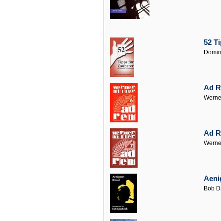
52 T
Domin
Ad R
Werner
Ad R
Werner
Aeni
Bob D