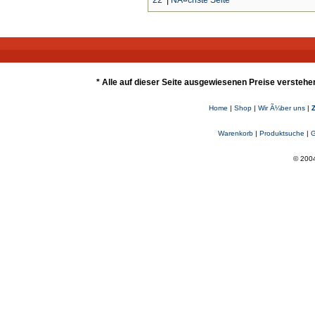
22
|
NÃ¤chste Seite
* Alle auf dieser Seite ausgewiesenen Preise verstehe
Home
|
Shop
|
Wir Ã¼ber uns
|
Warenkorb
|
Produktsuche
|
G
© 2004