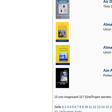
Air D
Timo 
Alma
Ulric
Alma
Ulric
Am A
Perke
15 von insgesamt 327 EintrÃ¤gen werden
Seite
1
2
3
4
5
6
7
8
9
10
11
12
13
14
15
1