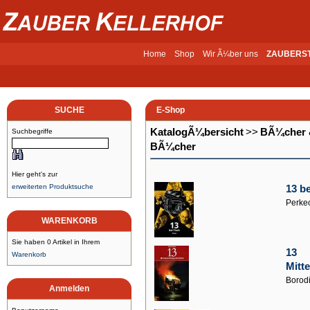
Home
Shop
Wir Ã¼ber uns
ZAUBERS
SUCHE
E-Shop
KatalogÃ¼bersicht
>>
BÃ¼cher 
Suchbegriffe
BÃ¼cher
Hier geht's zur
erweiterten Produktsuche
13 be
Perke
WARENKORB
Sie haben 0 Artikel in Ihrem
13
Warenkorb
Mitt
Borodi
Anmelden