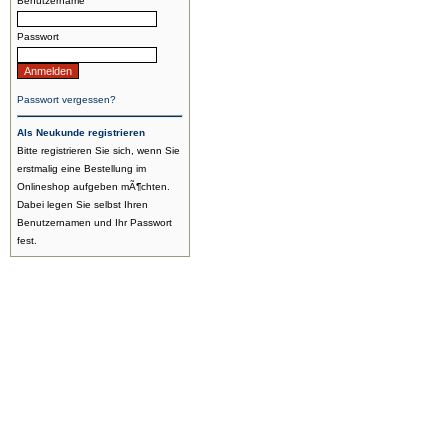
Benutzername
Passwort
Passwort vergessen?
Als Neukunde registrieren
Bitte registrieren Sie sich, wenn Sie
erstmalig eine Bestellung im
Onlineshop aufgeben mÃ¶chten.
Dabei legen Sie selbst Ihren
Benutzernamen und Ihr Passwort
fest.