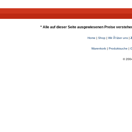
* Alle auf dieser Seite ausgewiesenen Preise verstehe
Home
|
Shop
|
Wir Ã¼ber uns
|
Warenkorb
|
Produktsuche
|
G
© 2004