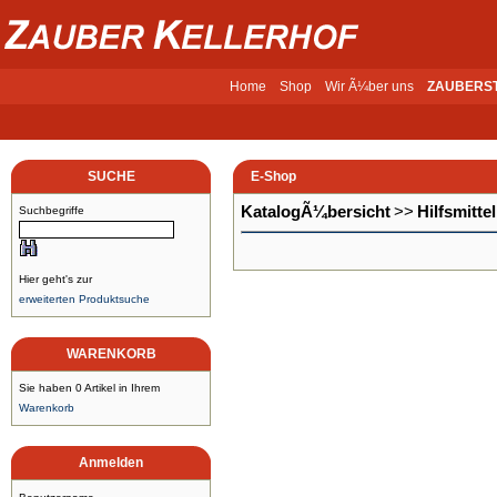
Home
Shop
Wir Ã¼ber uns
ZAUBERS
SUCHE
E-Shop
KatalogÃ¼bersicht
>>
Hilfsmitt
Suchbegriffe
Hier geht's zur
erweiterten Produktsuche
WARENKORB
Sie haben 0 Artikel in Ihrem
Warenkorb
Anmelden