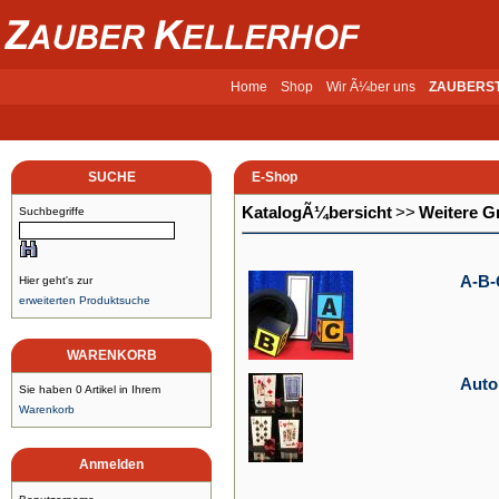
Home
Shop
Wir Ã¼ber uns
ZAUBERS
SUCHE
E-Shop
KatalogÃ¼bersicht
>>
Weitere G
Suchbegriffe
A-B-
Hier geht's zur
erweiterten Produktsuche
WARENKORB
Auto
Sie haben 0 Artikel in Ihrem
Warenkorb
Anmelden