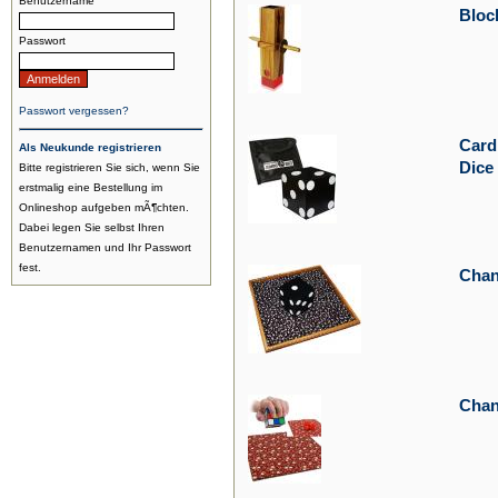
Benutzername
Bloc
Passwort
Passwort vergessen?
Card
Als Neukunde registrieren
Dice
Bitte registrieren Sie sich, wenn Sie
erstmalig eine Bestellung im
Onlineshop aufgeben mÃ¶chten.
Dabei legen Sie selbst Ihren
Benutzernamen und Ihr Passwort
fest.
Chan
Chan