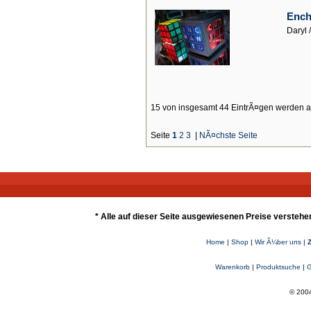
Ench
Daryl 
15 von insgesamt 44 EintrÃ¤gen werden a
Seite
1
2
3
|
NÃ¤chste Seite
* Alle auf dieser Seite ausgewiesenen Preise verstehe
Home
|
Shop
|
Wir Ã¼ber uns
|
Warenkorb
|
Produktsuche
|
G
© 2004