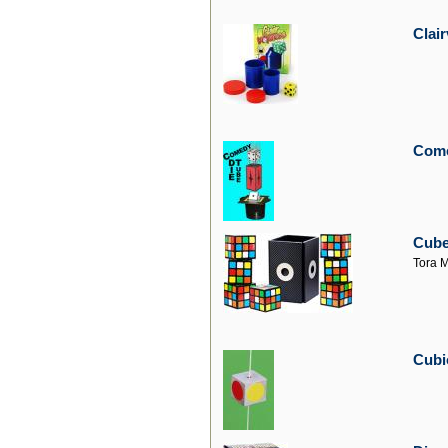
Clai
Come
Cube
Tora 
Cubi