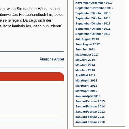
November/Dezember 2010
September/Dezember 2012
achen, wenn Sie saubere Hände haben.
September/Oktober 2015
lütenweißes Frotteehandtuch hin, beide
September/Oktober 2014
seite legen: Da zeigt sich der
September/Oktober 2013
lacht lauthals los, denn nun „zieren“
September/Oktober 2011
September/Oktober 2010
Juli/August 2010
Juni/August 2012
Juni/Juli 2011
Mai/August 2013
Ähnliche Artikel
Mai/Juni 2015
Mai/Juni 2014
Mai/Juni 2010
April/Mai 2011
März/April 2016
März/April 2012
März/April 2010
Januar/April 2013
Januar/Februar 2015
Januar/Februar 2014
Januar/Februar 2012
Januar/Februar 2011
Januar/Februar 2010