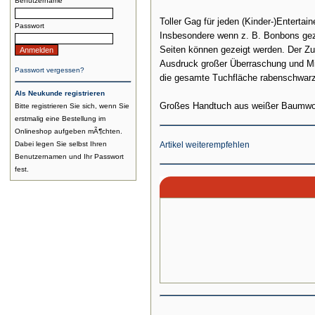
Benutzername
Toller Gag für jeden (Kinder-)Enterta
Passwort
Insbesondere wenn z. B. Bonbons gezau
Seiten können gezeigt werden. Der Zus
Ausdruck großer Überraschung und Miss
Passwort vergessen?
die gesamte Tuchfläche rabenschwar
Als Neukunde registrieren
Großes Handtuch aus weißer Baumwol
Bitte registrieren Sie sich, wenn Sie
erstmalig eine Bestellung im
Onlineshop aufgeben mÃ¶chten.
Dabei legen Sie selbst Ihren
Artikel weiterempfehlen
Benutzernamen und Ihr Passwort
fest.