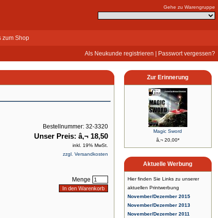
Gehe zu Warengruppe
s zum Shop
Als Neukunde registrieren
|
Passwort vergessen?
Zur Erinnerung
Bestellnummer: 32-3320
Magic Sword
Unser Preis: â‚¬ 18,50
â‚¬ 20,00*
inkl. 19% MwSt.
zzgl. Versandkosten
Aktuelle Werbung
Menge
Hier finden Sie Links zu unserer
aktuellen Printwerbung
November/Dezember 2015
November/Dezember 2013
November/Dezember 2011