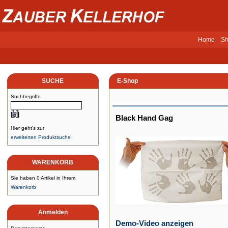
Home
Sh
SUCHE
E-Shop
Suchbegriffe
Black Hand Gag
Hier geht's zur
erweiterten Produktsuche
WARENKORB
Sie haben 0 Artikel in Ihrem
Warenkorb
Anmelden
Demo-Video anzeigen