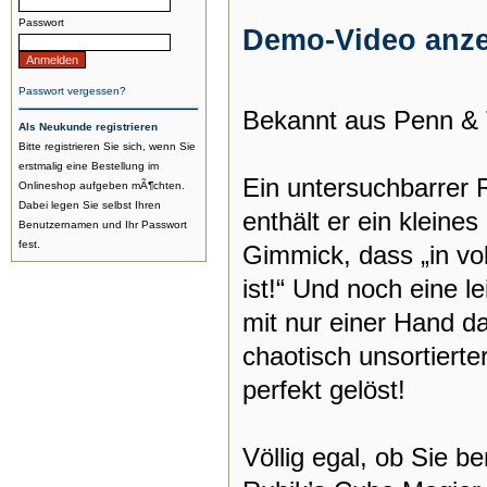
Passwort
Demo-Video anz
Passwort vergessen?
Bekannt aus Penn & T
Als Neukunde registrieren
Bitte registrieren Sie sich, wenn Sie
erstmalig eine Bestellung im
Ein untersuchbarrer
Onlineshop aufgeben mÃ¶chten.
Dabei legen Sie selbst Ihren
enthält er ein klein
Benutzernamen und Ihr Passwort
fest.
Gimmick, dass „in vol
ist!“ Und noch eine l
mit nur einer Hand d
chaotisch unsortierter
perfekt gelöst!
Völlig egal, ob Sie be