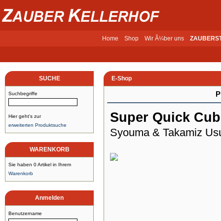
Home
Shop
Wir Ã¼ber uns
ZAUBERS
SUCHE
E-Shop
P
Suchbegriffe
Super Quick Cub
Hier geht's zur
erweiterten Produktsuche
Syouma & Takamiz Us
WARENKORB
Sie haben 0 Artikel in Ihrem
Warenkorb
Anmelden
Benutzername