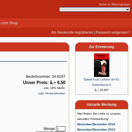
Gehe zu Warengruppe
s zum Shop
Als Neukunde registrieren
|
Passwort vergessen?
Zur Erinnerung
Bestellnummer: 34-6297
Tarbell Kurs Lektion 40-41:
Unser Preis: â‚¬ 6,50
Kartenkunst 6
inkl. 19% MwSt.
â‚¬ 19,80*
zzgl. Versandkosten
Aktuelle Werbung
Hier finden Sie Links zu unserer
aktuellen Printwerbung
November/Dezember 2015
Menge
November/Dezember 2013