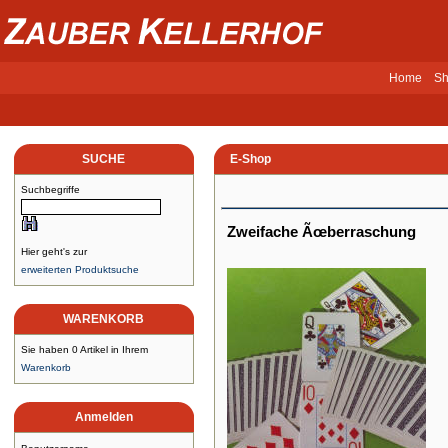
Home
Sh
SUCHE
E-Shop
Suchbegriffe
Zweifache Ãœberraschung
Hier geht's zur
erweiterten Produktsuche
WARENKORB
Sie haben 0 Artikel in Ihrem
Warenkorb
Anmelden