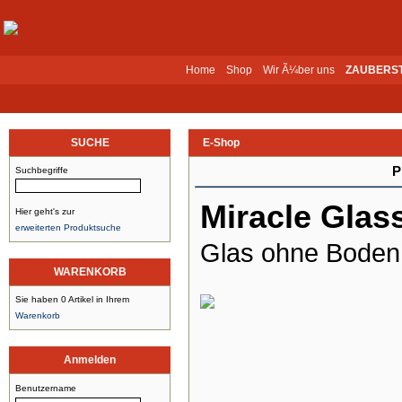
Home
Shop
Wir Ã¼ber uns
ZAUBERS
SUCHE
E-Shop
P
Suchbegriffe
Miracle Glas
Hier geht's zur
erweiterten Produktsuche
Glas ohne Boden 
WARENKORB
Sie haben 0 Artikel in Ihrem
Warenkorb
Anmelden
Benutzername