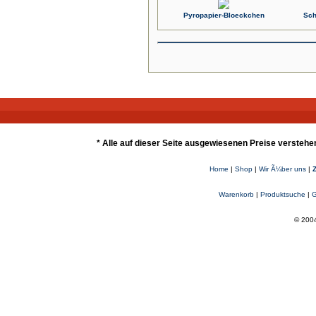
Pyropapier-Bloeckchen
Sch
* Alle auf dieser Seite ausgewiesenen Preise verstehe
Home
|
Shop
|
Wir Ã¼ber uns
|
Warenkorb
|
Produktsuche
|
G
© 2004