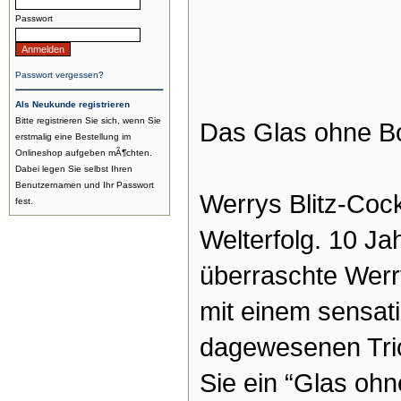
Passwort
Passwort vergessen?
Als Neukunde registrieren
Bitte registrieren Sie sich, wenn Sie
Das Glas ohne B
erstmalig eine Bestellung im
Onlineshop aufgeben mÃ¶chten.
Dabei legen Sie selbst Ihren
Benutzernamen und Ihr Passwort
Werrys Blitz-Cock
fest.
Welterfolg. 10 Ja
überraschte Werr
mit einem sensati
dagewesenen Tric
Sie ein “Glas oh