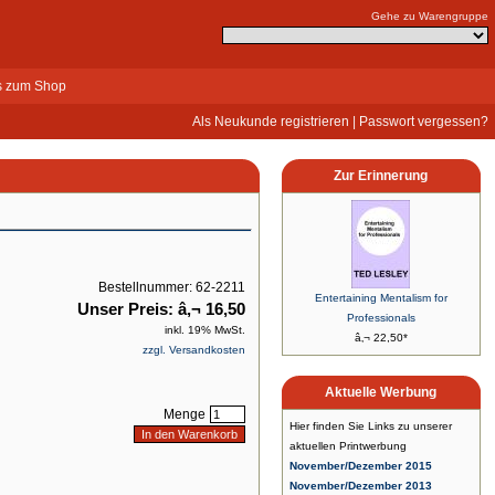
Gehe zu Warengruppe
s zum Shop
Als Neukunde registrieren
|
Passwort vergessen?
Zur Erinnerung
Bestellnummer: 62-2211
Entertaining Mentalism for
Unser Preis: â‚¬ 16,50
Professionals
inkl. 19% MwSt.
â‚¬ 22,50*
zzgl. Versandkosten
Aktuelle Werbung
Menge
Hier finden Sie Links zu unserer
aktuellen Printwerbung
November/Dezember 2015
November/Dezember 2013