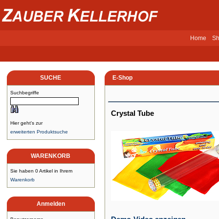
Home
Sh
SUCHE
E-Shop
Suchbegriffe
Crystal Tube
Hier geht's zur
erweiterten Produktsuche
WARENKORB
Sie haben 0 Artikel in Ihrem
Warenkorb
Anmelden