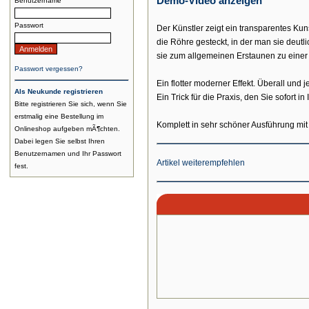
Demo-Video anzeigen
Benutzername
Passwort
Der Künstler zeigt ein transparentes Kun
die Röhre gesteckt, in der man sie deutli
sie zum allgemeinen Erstaunen zu einer 
Passwort vergessen?
Ein flotter moderner Effekt. Überall und 
Als Neukunde registrieren
Ein Trick für die Praxis, den Sie sofort
Bitte registrieren Sie sich, wenn Sie
erstmalig eine Bestellung im
Komplett in sehr schöner Ausführung mit
Onlineshop aufgeben mÃ¶chten.
Dabei legen Sie selbst Ihren
Benutzernamen und Ihr Passwort
Artikel weiterempfehlen
fest.