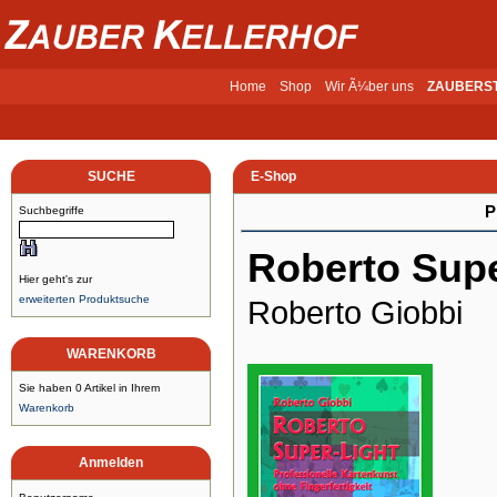
Home
Shop
Wir Ã¼ber uns
ZAUBERS
SUCHE
E-Shop
P
Suchbegriffe
Roberto Supe
Hier geht's zur
erweiterten Produktsuche
Roberto Giobbi
WARENKORB
Sie haben 0 Artikel in Ihrem
Warenkorb
Anmelden