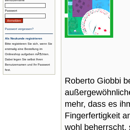
Benutzername
Passwort
Passwort vergessen?
Als Neukunde registrieren
Bitte registrieren Sie sich, wenn Sie
erstmalig eine Bestellung im
Onlineshop aufgeben mÃ¶chten.
Dabei legen Sie selbst Ihren
Benutzernamen und Ihr Passwort
fest.
Roberto Giobbi be
außergewöhnlich
mehr, dass es ihm
Fingerfertigkeit 
wohl beherrscht, 