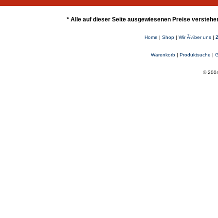
* Alle auf dieser Seite ausgewiesenen Preise verstehe
Home
|
Shop
|
Wir Ã¼ber uns
|
Warenkorb
|
Produktsuche
|
G
© 2004