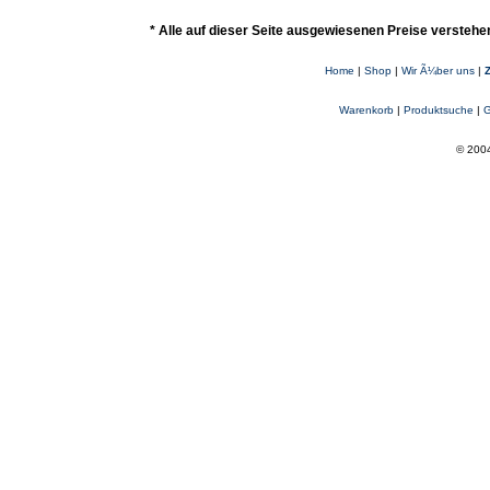
* Alle auf dieser Seite ausgewiesenen Preise verstehe
Home
|
Shop
|
Wir Ã¼ber uns
|
Warenkorb
|
Produktsuche
|
G
© 2004