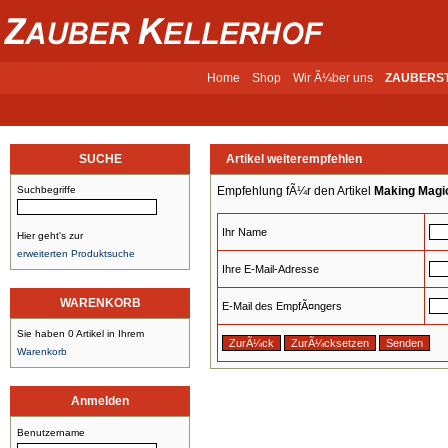
Home
Shop
Wir Ã¼ber uns
ZAUBERS
SUCHE
Artikel weiterempfehlen
Suchbegriffe
Empfehlung fÃ¼r den Artikel
Making Magi
Ihr Name
Hier geht's zur
erweiterten Produktsuche
Ihre E-Mail-Adresse
WARENKORB
E-Mail des EmpfÃ¤ngers
Sie haben 0 Artikel in Ihrem
Warenkorb
Anmelden
Benutzername