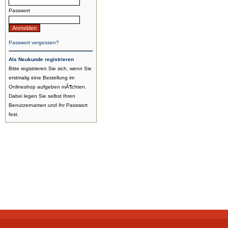
Passwort
Passwort vergessen?
Als Neukunde registrieren
Bitte registrieren Sie sich, wenn Sie
erstmalig eine Bestellung im
Onlineshop aufgeben mÃ¶chten.
Dabei legen Sie selbst Ihren
Benutzernamen und Ihr Passwort
fest.