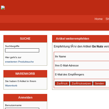
Home
Sh
SUCHE
Artikel weiterempfehlen
Suchbegriffe
Empfehlung fÃ¼r den Artikel
Go Nuts
ver
Ihr Name
Hier geht's zur
erweiterten Produktsuche
Ihre E-Mail-Adresse
WARENKORB
E-Mail des EmpfÃ¤ngers
Sie haben 0 Artikel in Ihrem
Warenkorb
Anmelden
Benutzername