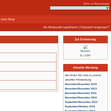
Gehe zu Warengruppe
s zum Shop
Als Neukunde registrieren
|
Passwort vergessen?
Zur Erinnerung
Munition
â‚¬ 2,00*
Aktuelle Werbung
Hier finden Sie Links zu unserer
aktuellen Printwerbung
November/Dezember 2015
November/Dezember 2013
November/Dezember 2011
November/Dezember 2010
September/Dezember 2012
September/Oktober 2015
September/Oktober 2014