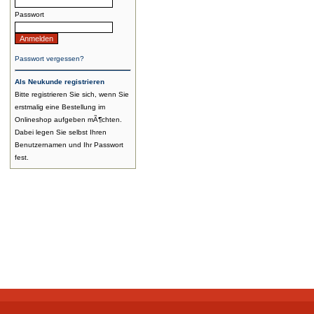
Passwort
Passwort vergessen?
Als Neukunde registrieren
Bitte registrieren Sie sich, wenn Sie
erstmalig eine Bestellung im
Onlineshop aufgeben mÃ¶chten.
Dabei legen Sie selbst Ihren
Benutzernamen und Ihr Passwort
fest.