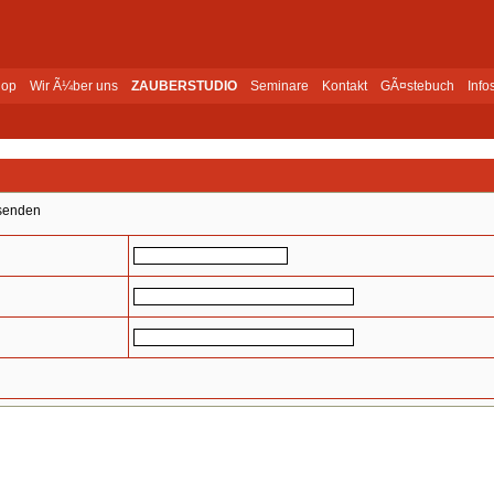
op
Wir Ã¼ber uns
ZAUBERSTUDIO
Seminare
Kontakt
GÃ¤stebuch
Info
senden