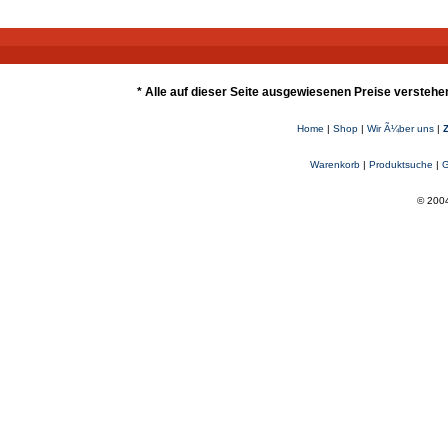
* Alle auf dieser Seite ausgewiesenen Preise verstehe
Home
|
Shop
|
Wir Ã¼ber uns
|
Warenkorb
|
Produktsuche
|
G
© 2004