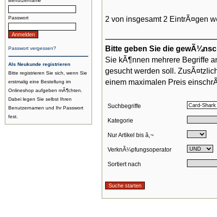
Benutzername
2 von insgesamt 2 EintrÃ¤gen w
Passwort
Bitte geben Sie die gewÃ¼nsc
Passwort vergessen?
Sie kÃ¶nnen mehrere Begriffe a
Als Neukunde registrieren
gesucht werden soll. ZusÃ¤tzli
Bitte registrieren Sie sich, wenn Sie
einem maximalen Preis einschr
erstmalig eine Bestellung im
Onlineshop aufgeben mÃ¶chten.
Dabei legen Sie selbst Ihren
Suchbegriffe
Benutzernamen und Ihr Passwort
fest.
Kategorie
Nur Artikel bis â‚¬
VerknÃ¼pfungsoperator
Sortiert nach