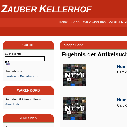
Home
Shop
Wir Ã¼ber uns
ZAUBERS
SUCHE
Shop Suche
Ergebnis der Artikelsuc
Suchbegriffe
Numb
Hier geht's zur
Card-S
erweiterten Produktsuche
WARENKORB
Numb
Sie haben 0 Artikel in Ihrem
Warenkorb
Card-S
Anmelden