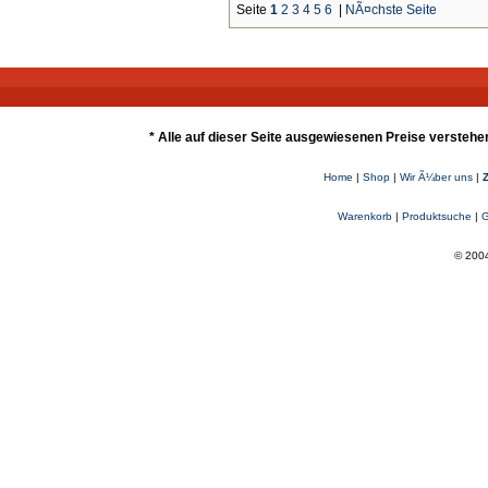
Seite
1
2
3
4
5
6
|
NÃ¤chste Seite
* Alle auf dieser Seite ausgewiesenen Preise verstehe
Home
|
Shop
|
Wir Ã¼ber uns
|
Warenkorb
|
Produktsuche
|
G
© 2004