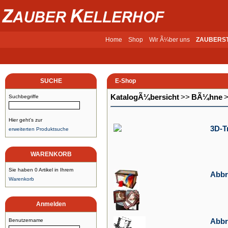
Home
Shop
Wir Ã¼ber uns
ZAUBERS
SUCHE
E-Shop
KatalogÃ¼bersicht
>>
BÃ¼hne
Suchbegriffe
Hier geht's zur
3D-T
erweiterten Produktsuche
WARENKORB
Sie haben 0 Artikel in Ihrem
Abbr
Warenkorb
Anmelden
Abbr
Benutzername