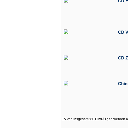
CD F
CD V
CD Z
Chin
15 von insgesamt 80 EintrÃ¤gen werden a