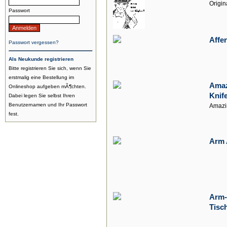
Origin
Passwort
Affe
Passwort vergessen?
Als Neukunde registrieren
Bitte registrieren Sie sich, wenn Sie
erstmalig eine Bestellung im
Amaz
Onlineshop aufgeben mÃ¶chten.
Knif
Dabei legen Sie selbst Ihren
Benutzernamen und Ihr Passwort
Amazi
fest.
Arm 
Arm-
Tisc