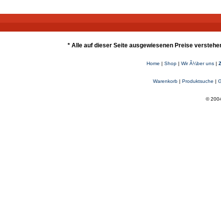
* Alle auf dieser Seite ausgewiesenen Preise verstehe
Home
|
Shop
|
Wir Ã¼ber uns
|
Warenkorb
|
Produktsuche
|
G
© 2004