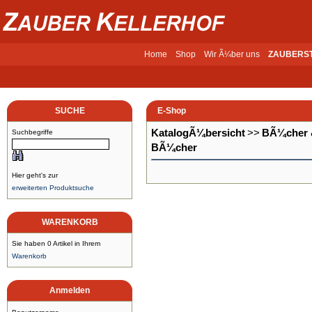
Home
Shop
Wir Ã¼ber uns
ZAUBERS
SUCHE
E-Shop
KatalogÃ¼bersicht
>>
BÃ¼cher 
Suchbegriffe
BÃ¼cher
Hier geht's zur
erweiterten Produktsuche
WARENKORB
Sie haben 0 Artikel in Ihrem
Warenkorb
Anmelden