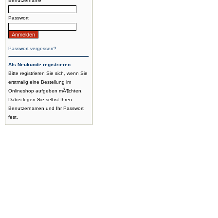
Benutzername
Passwort
Passwort vergessen?
Als Neukunde registrieren
Bitte registrieren Sie sich, wenn Sie
erstmalig eine Bestellung im
Onlineshop aufgeben mÃ¶chten.
Dabei legen Sie selbst Ihren
Benutzernamen und Ihr Passwort
fest.