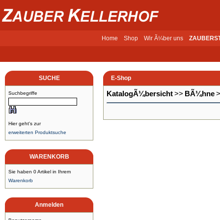
Home
Shop
Wir Ã¼ber uns
ZAUBERS
SUCHE
E-Shop
KatalogÃ¼bersicht
>>
BÃ¼hne
Suchbegriffe
Hier geht's zur
erweiterten Produktsuche
WARENKORB
Sie haben 0 Artikel in Ihrem
Warenkorb
Anmelden