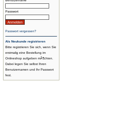
Benutzername
Passwort
Passwort vergessen?
Als Neukunde registrieren
Bitte registrieren Sie sich, wenn Sie
erstmalig eine Bestellung im
Onlineshop aufgeben mÃ¶chten.
Dabei legen Sie selbst Ihren
Benutzernamen und Ihr Passwort
fest.