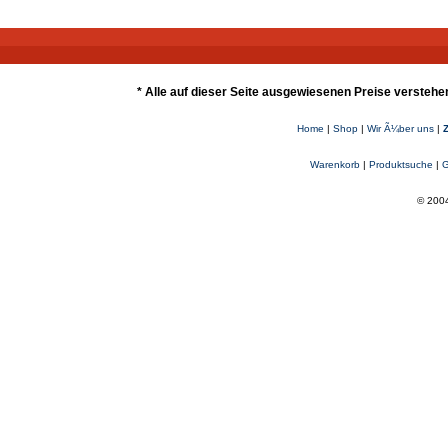
* Alle auf dieser Seite ausgewiesenen Preise verstehe
Home
|
Shop
|
Wir Ã¼ber uns
|
Warenkorb
|
Produktsuche
|
G
© 2004