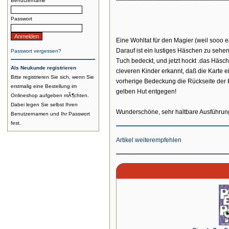
Benutzername
Passwort
Eine Wohltat für den Magier (weil sooo ei
Darauf ist ein lustiges Häschen zu se­hen
Passwort vergessen?
Tuch bedeckt, und jetzt hockt .das Häsch
Als Neukunde registrieren
cleveren Kinder erkannt, daß die Karte 
Bitte registrieren Sie sich, wenn Sie
vorherige Bedeckung die Rückseite der Ka
erstmalig eine Bestellung im
gelben Hut entgegen!
Onlineshop aufgeben mÃ¶chten.
Dabei legen Sie selbst Ihren
Wunderschöne, sehr haltbare Ausführung. 
Benutzernamen und Ihr Passwort
fest.
Artikel weiterempfehlen