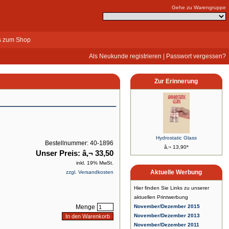
Gehe zu Warengruppe
s zum Shop
Als Neukunde registrieren
|
Passwort vergessen?
Zur Erinnerung
Hydrostatic Glass
Bestellnummer: 40-1896
â‚¬ 13,90*
Unser Preis: â‚¬ 33,50
inkl. 19% MwSt.
Aktuelle Werbung
zzgl. Versandkosten
Hier finden Sie Links zu unserer
aktuellen Printwerbung
Menge
November/Dezember 2015
November/Dezember 2013
November/Dezember 2011