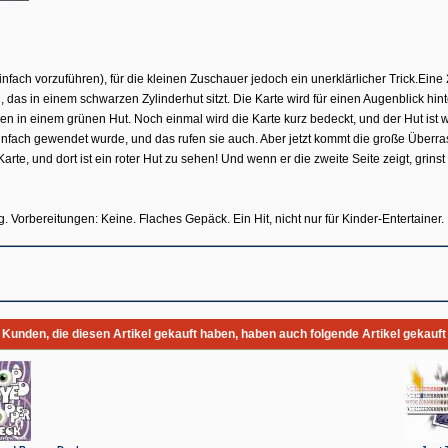
nfach vor­zuführen), für die kleinen Zuschauer jedoch ein unerklärlicher Trick.Eine
, das in einem schwarzen Zylinder­hut sitzt. Die Karte wird für einen Augenblick hi
en in einem grü­nen Hut. Noch einmal wird die Karte kurz bedeckt, und der Hut ist 
einfach gewendet wurde, und das rufen sie auch. Aber jetzt kommt die große Überr
rte, und dort ist ein roter Hut zu sehen! Und wenn er die zweite Seite zeigt, gri
Vorbereitungen: Keine. Fla­ches Gepäck. Ein Hit, nicht nur für Kinder-Entertainer.
Kunden, die diesen Artikel gekauft haben, haben auch folgende Artikel gekauft