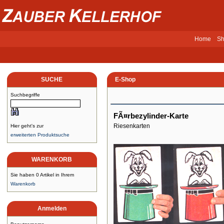
Home
Sh
SUCHE
E-Shop
Suchbegriffe
FÃ¤rbezylinder-Karte
Riesenkarten
Hier geht's zur
erweiterten Produktsuche
WARENKORB
Sie haben 0 Artikel in Ihrem
Warenkorb
Anmelden