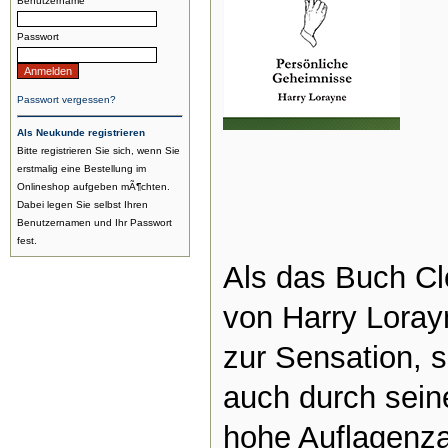
Benutzername
Passwort
Passwort vergessen?
Als Neukunde registrieren
Bitte registrieren Sie sich, wenn Sie
erstmalig eine Bestellung im
Onlineshop aufgeben mÃ¶chten.
Dabei legen Sie selbst Ihren
Benutzernamen und Ihr Passwort
fest.
Als das Buch C
von Harry Loray
zur Sensation, s
auch durch sein
hohe Auflagenzah