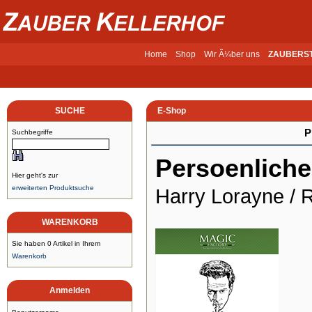
Home
Shop
Wir Ã¼ber uns
ZAUBERS
SUCHE
E-Shop
P
Suchbegriffe
Persoenlich
Hier geht's zur
erweiterten Produktsuche
Harry Lorayne / 
WARENKORB
Sie haben 0 Artikel in Ihrem
Warenkorb
Anmelden