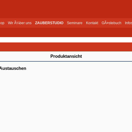
op
Wir Ã¼ber uns
ZAUBERSTUDIO
Seminare
Kontakt
GÃ¤stebuch
Info
Produktansicht
 Austauschen