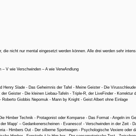
 die nicht nur mental eingesetzt werden können. Alle drei werden sehr intensiv
nen – V wie Verschwinden – A wie VerwAndlung
nd Henry Slade - Das Geheimnis der Tafel - Meine Geister - Die Virusschleude
er Geister - Die kleinen Liebau-Tafeln - Triple-R, der LiveFinder - Korrektur d
 Roberto Giobbis Nepomuk - Mann by Knight - Geist Albert ohne Einlage
Die Himber Technik - Protagonist oder Komparse - Das Format - Angeln im G
n der Mapp‘ – Gedankenerscheinen - Evanesco! - Verschwinden in der Zeit - D
ria - Himbers Out - Der silberne Sportwagen - Psychologische Vexiere oder d
sche Himber - Fensterln á la Him-ber - Der sensomotorische Test - Zwische