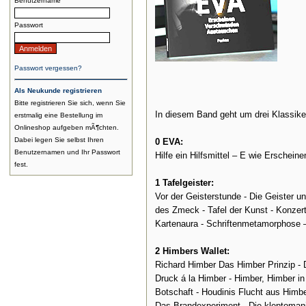
Benutzername
Passwort
Passwort vergessen?
Als Neukunde registrieren
Bitte registrieren Sie sich, wenn Sie
In diesem Band geht um drei Klassiker,
erstmalig eine Bestellung im
Onlineshop aufgeben mÃ¶chten.
Dabei legen Sie selbst Ihren
0 EVA:
Benutzernamen und Ihr Passwort
Hilfe ein Hilfsmittel – E wie Erschei
fest.
1 Tafelgeister:
Vor der Geisterstunde - Die Geister u
des Zmeck - Tafel der Kunst - Konzert d
Kartenaura - Schriftenmetamorphose –
2 Himbers Wallet:
Richard Himber Das Himber Prinzip - 
Druck á la Himber - Himber, Himber i
Botschaft - Houdinis Flucht aus Himbe
Das Brandexperiment - Die kleptomani