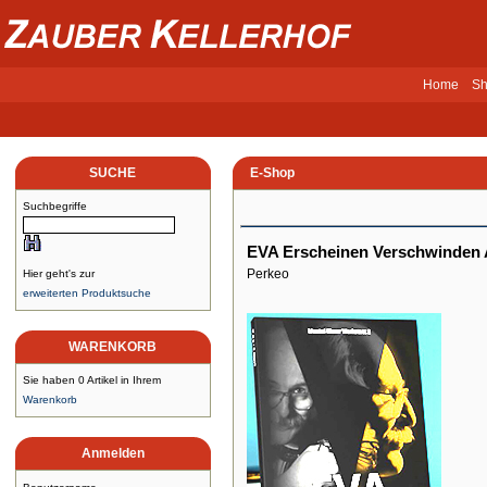
Home
Sh
SUCHE
E-Shop
Suchbegriffe
EVA Erscheinen Verschwinden
Perkeo
Hier geht's zur
erweiterten Produktsuche
WARENKORB
Sie haben 0 Artikel in Ihrem
Warenkorb
Anmelden