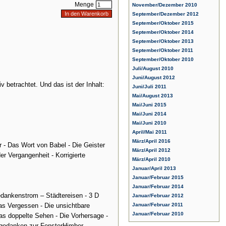
Menge
November/Dezember 2010
September/Dezember 2012
September/Oktober 2015
September/Oktober 2014
September/Oktober 2013
September/Oktober 2011
September/Oktober 2010
Juli/August 2010
Juni/August 2012
 betrachtet. Und das ist der Inhalt:
Juni/Juli 2011
Mai/August 2013
Mai/Juni 2015
Mai/Juni 2014
Mai/Juni 2010
April/Mai 2011
März/April 2016
r - Das Wort von Babel - Die Geister
März/April 2012
er Vergangenheit - Korrigierte
März/April 2010
Januar/April 2013
Januar/Februar 2015
Januar/Februar 2014
edankenstrom – Städtereisen - 3 D
Januar/Februar 2012
as Vergessen - Die unsichtbare
Januar/Februar 2011
Januar/Februar 2010
as doppelte Sehen - Die Vorhersage -
ngedanken zur FensterHimber –