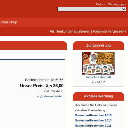
Gehe zu Warengruppe
s zum Shop
Als Neukunde registrieren
|
Passwort vergessen?
Zur Erinnerung
Indische Erbschaft
Bestellnummer: 18-6966
â‚¬ 24,50*
Unser Preis: â‚¬ 36,00
inkl. 7% MwSt.
Aktuelle Werbung
zzgl. Versandkosten
Hier finden Sie Links zu unserer
aktuellen Printwerbung
November/Dezember 2015
November/Dezember 2013
November/Dezember 2011