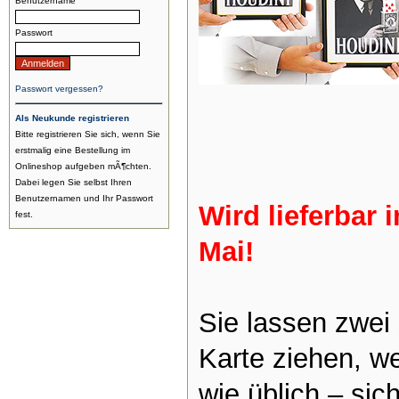
Benutzername
Passwort
Passwort vergessen?
Als Neukunde registrieren
Bitte registrieren Sie sich, wenn Sie
erstmalig eine Bestellung im
Onlineshop aufgeben mÃ¶chten.
Dabei legen Sie selbst Ihren
Benutzernamen und Ihr Passwort
Wird lieferbar 
fest.
Mai!
Sie lassen zwei
Karte ziehen, w
wie üblich – sic