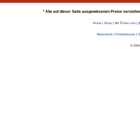
* Alle auf dieser Seite ausgewiesenen Preise verstehe
Home
|
Shop
|
Wir Ã¼ber uns
|
Warenkorb
|
Produktsuche
|
G
© 2004