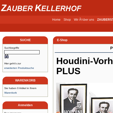
Home
Shop
Wir Ã¼ber uns
ZAUBERS
SUCHE
E-Shop
P
Suchbegriffe
Houdini-Vor
Hier geht's zur
PLUS
erweiterten Produktsuche
WARENKORB
Sie haben 0 Artikel in Ihrem
Warenkorb
Anmelden