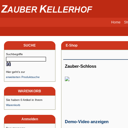
Home
Sh
SUCHE
E-Shop
Suchbegriffe
Zauber-Schloss
Hier geht's zur
erweiterten Produktsuche
WARENKORB
Sie haben 0 Artikel in Ihrem
Warenkorb
Anmelden
Demo-Video anzeigen