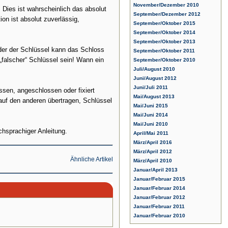
November/Dezember 2010
 Dies ist wahrscheinlich das absolut
September/Dezember 2012
on ist absolut zuverlässig,
September/Oktober 2015
September/Oktober 2014
September/Oktober 2013
eder der Schlüssel kann das Schloss
September/Oktober 2011
„falscher“ Schlüssel sein! Wann ein
September/Oktober 2010
Juli/August 2010
Juni/August 2012
Juni/Juli 2011
ssen, angeschlossen oder fixiert
Mai/August 2013
auf den anderen übertragen, Schlüssel
Mai/Juni 2015
Mai/Juni 2014
Mai/Juni 2010
hsprachiger Anleitung.
April/Mai 2011
März/April 2016
März/April 2012
Ähnliche Artikel
März/April 2010
Januar/April 2013
Januar/Februar 2015
Januar/Februar 2014
Januar/Februar 2012
Januar/Februar 2011
Januar/Februar 2010