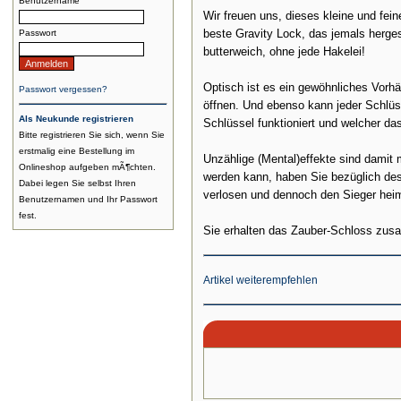
Benutzername
Wir freuen uns, dieses kleine und fein
beste Gravity Lock, das jemals herges
Passwort
butterweich, ohne jede Hakelei!
Optisch ist es ein gewöhnliches Vorhä
Passwort vergessen?
öffnen. Und ebenso kann jeder Schlüss
Als Neukunde registrieren
Schlüssel funktioniert und welcher das i
Bitte registrieren Sie sich, wenn Sie
erstmalig eine Bestellung im
Unzählige (Mental)effekte sind damit 
Onlineshop aufgeben mÃ¶chten.
werden kann, haben Sie bezüglich des
Dabei legen Sie selbst Ihren
verlosen und dennoch den Sieger hei
Benutzernamen und Ihr Passwort
fest.
Sie erhalten das Zauber-Schloss zusa
Artikel weiterempfehlen