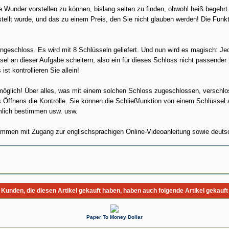
e Wunder vorstellen zu können, bislang selten zu finden, obwohl heiß begehrt.
tellt wurde, und das zu einem Preis, den Sie nicht glauben werden! Die Funkti
ngeschloss. Es wird mit 8 Schlüsseln geliefert. Und nun wird es magisch: J
el an dieser Aufgabe scheitern, also ein für dieses Schloss nicht passender 
st kontrollieren Sie allein!
möglich! Über alles, was mit einem solchen Schloss zugeschlossen, verschlo
 Öffnens die Kontrolle. Sie können die Schließfunktion von einem Schlüssel 
mlich bestimmen usw. usw.
mmen mit Zugang zur englischsprachigen Online-Videoanleitung sowie deutsc
Kunden, die diesen Artikel gekauft haben, haben auch folgende Artikel gekauft
Paper To Money Dollar