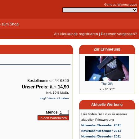
Gehe zu Warengruppe
s zum Shop
Als Neukunde registrieren
|
Passwort vergessen?
Zur Erinnerung
Bestellnummer: 44-6856
The Gift
Unser Preis: â‚¬ 14,90
â‚¬ 84,95*
inkl. 19% MwSt.
zzgl. Versandkosten
Aktuelle Werbung
Menge
Hier finden Sie Links zu unserer
aktuellen Printwerbung
November/Dezember 2015
November/Dezember 2013
November/Dezember 2011