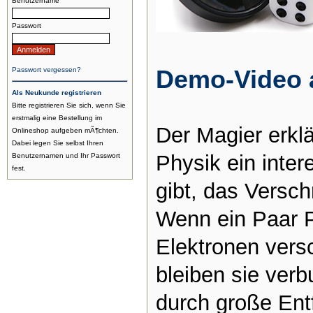
Benutzername
Passwort
Passwort vergessen?
Demo-Video 
Als Neukunde registrieren
Bitte registrieren Sie sich, wenn Sie
erstmalig eine Bestellung im
Der Magier erklä
Onlineshop aufgeben mÃ¶chten.
Dabei legen Sie selbst Ihren
Physik ein inte
Benutzernamen und Ihr Passwort
fest.
gibt, das Versc
Wenn ein Paar 
Elektronen vers
bleiben sie ver
durch große Ent