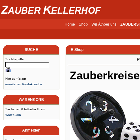
Home
Shop
Wir Ã¼ber uns
ZAUBERS
SUCHE
E-Shop
P
Suchbegriffe
Zauberkreise
Hier geht's zur
erweiterten Produktsuche
WARENKORB
Sie haben 0 Artikel in Ihrem
Warenkorb
Anmelden