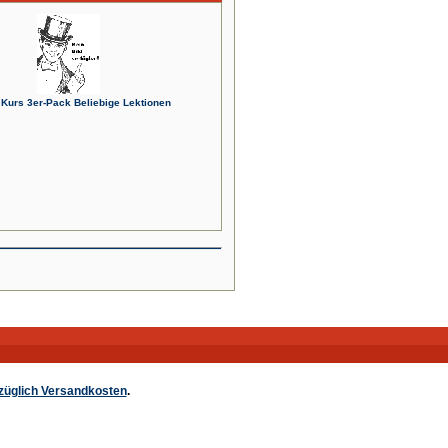
l Kurs 3er-Pack Beliebige Lektionen
züglich Versandkosten
.