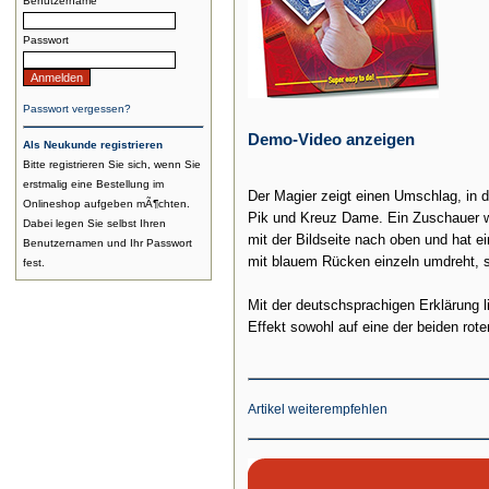
Benutzername
Passwort
Passwort vergessen?
Demo-Video anzeigen
Als Neukunde registrieren
Bitte registrieren Sie sich, wenn Sie
erstmalig eine Bestellung im
Der Magier zeigt einen Umschlag, in d
Onlineshop aufgeben mÃ¶chten.
Pik und Kreuz Dame. Ein Zuschauer wäh
Dabei legen Sie selbst Ihren
mit der Bildseite nach oben und hat e
Benutzernamen und Ihr Passwort
mit blauem Rücken einzeln umdreht, st
fest.
Mit der deutschsprachigen Erklärung l
Effekt sowohl auf eine der beiden ro
Artikel weiterempfehlen