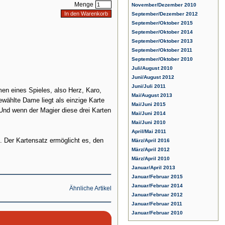
Menge
November/Dezember 2010
September/Dezember 2012
September/Oktober 2015
September/Oktober 2014
September/Oktober 2013
September/Oktober 2011
September/Oktober 2010
Juli/August 2010
Juni/August 2012
Juni/Juli 2011
men eines Spieles, also Herz, Karo,
Mai/August 2013
wählte Dame liegt als einzige Karte
Mai/Juni 2015
Und wenn der Magier diese drei Karten
Mai/Juni 2014
Mai/Juni 2010
April/Mai 2011
. Der Kartensatz ermöglicht es, den
März/April 2016
März/April 2012
März/April 2010
Januar/April 2013
Januar/Februar 2015
Januar/Februar 2014
Ähnliche Artikel
Januar/Februar 2012
Januar/Februar 2011
Januar/Februar 2010