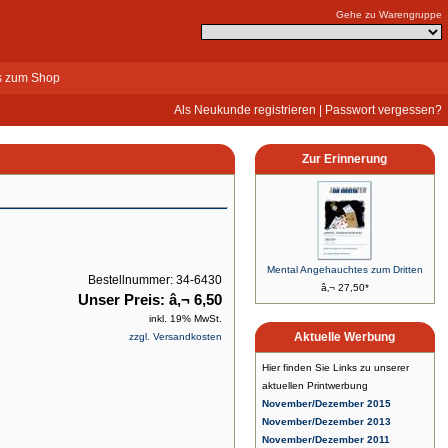
Gehe zu Warengruppe
s zum Shop
Als Neukunde registrieren
|
Passwort vergessen?
Zur Erinnerung
Mental Angehauchtes zum Dritten
Bestellnummer: 34-6430
â‚¬ 27,50*
Unser Preis: â‚¬ 6,50
inkl. 19% MwSt.
Aktuelle Werbung
zzgl. Versandkosten
Hier finden Sie Links zu unserer
aktuellen Printwerbung
November/Dezember 2015
November/Dezember 2013
November/Dezember 2011