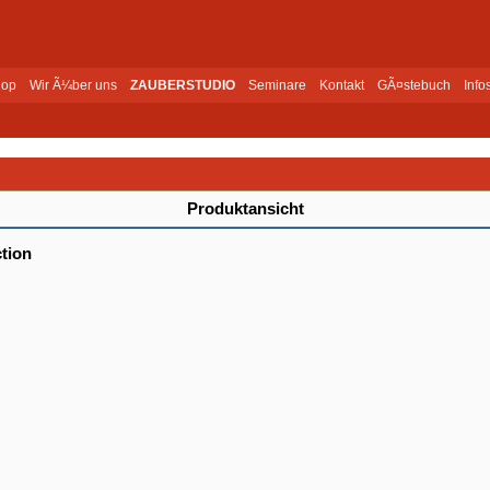
op
Wir Ã¼ber uns
ZAUBERSTUDIO
Seminare
Kontakt
GÃ¤stebuch
Info
Produktansicht
tion