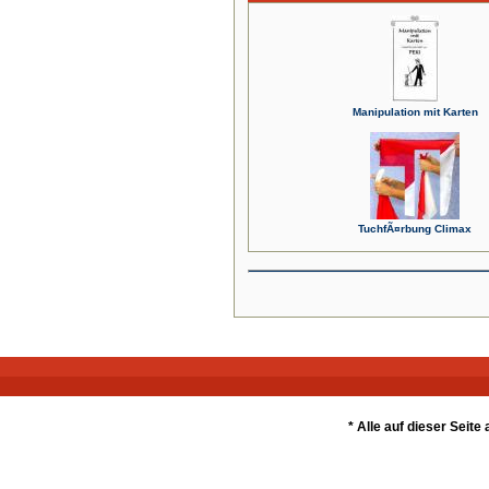
Manipulation mit Karten
TuchfÃ¤rbung Climax
* Alle auf dieser Seit