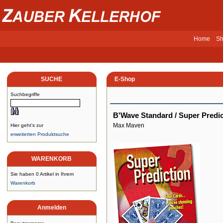
Home
Sh
SUCHE
E-Shop
Suchbegriffe
B'Wave Standard / Super Predic
Max Maven
Hier geht's zur
erweiterten Produktsuche
WARENKORB
Sie haben 0 Artikel in Ihrem
Warenkorb
Anmelden