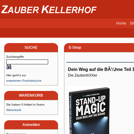
Home
Sh
SUCHE
E-Shop
Suchbegriffe
Dein Weg auf die BÃ¼hne Teil 
Die ZaubertriXXer
Hier geht's zur
erweiterten Produktsuche
WARENKORB
Sie haben 0 Artikel in Ihrem
Warenkorb
Anmelden