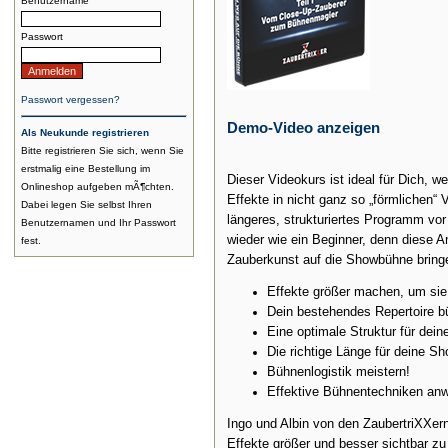
Benutzername
Passwort
Passwort vergessen?
Demo-Video anzeigen
Als Neukunde registrieren
Bitte registrieren Sie sich, wenn Sie
erstmalig eine Bestellung im
Dieser Videokurs ist ideal für Dich, w
Onlineshop aufgeben mÃ¶chten.
Effekte in nicht ganz so „förmlichen“
Dabei legen Sie selbst Ihren
längeres, strukturiertes Programm vor
Benutzernamen und Ihr Passwort
wieder wie ein Beginner, denn diese 
fest.
Zauberkunst auf die Showbühne bring
Effekte größer machen, um sie 
Dein bestehendes Repertoire b
Eine optimale Struktur für dei
Die richtige Länge für deine S
Bühnenlogistik meistern!
Effektive Bühnentechniken anw
Ingo und Albin von den ZaubertriXXern
Effekte größer und besser sichtbar zu