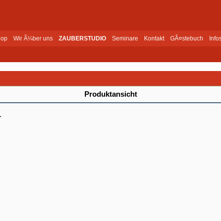
op
Wir Ã¼ber uns
ZAUBERSTUDIO
Seminare
Kontakt
GÃ¤stebuch
Info
Produktansicht
1