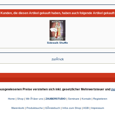
Kunden, die diesen Artikel gekauft haben, haben auch folgende Artikel gekauft
Sidewalk Shuffle
zurÃ¼ck
e ausgewiesenen Preise verstehen sich inkl. gesetzlicher Mehrwertsteuer und
zu
Home
|
Shop
|
Wir Ã¼ber uns
|
ZAUBERSTUDIO
|
Seminare
|
Kontakt
|
Registrieren
Warenkorb
|
Produktsuche
|
GÃ¤stebuch
|
Infos zum Shop
|
AGB
|
Impressum