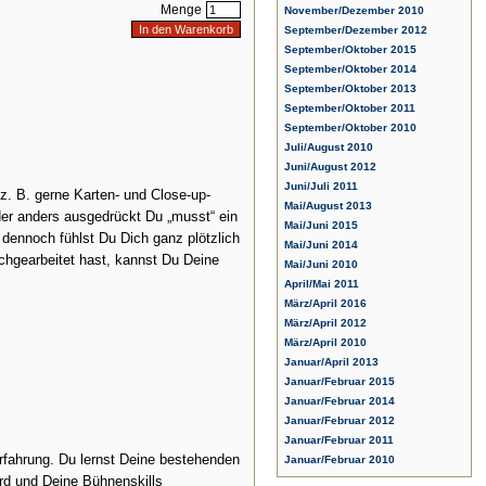
Menge
November/Dezember 2010
September/Dezember 2012
September/Oktober 2015
September/Oktober 2014
September/Oktober 2013
September/Oktober 2011
September/Oktober 2010
Juli/August 2010
Juni/August 2012
Juni/Juli 2011
 z. B. gerne Karten- und Close-up-
Mai/August 2013
der anders ausgedrückt Du „musst“ ein
Mai/Juni 2015
 dennoch fühlst Du Dich ganz plötzlich
Mai/Juni 2014
chgearbeitet hast, kannst Du Deine
Mai/Juni 2010
April/Mai 2011
März/April 2016
März/April 2012
März/April 2010
Januar/April 2013
Januar/Februar 2015
Januar/Februar 2014
Januar/Februar 2012
Januar/Februar 2011
erfahrung. Du lernst Deine bestehenden
Januar/Februar 2010
ird und Deine Bühnenskills