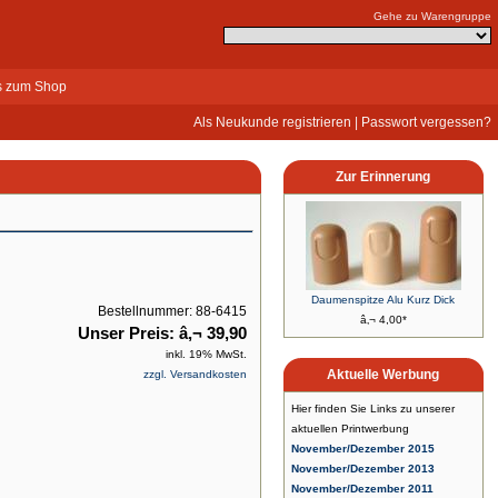
Gehe zu Warengruppe
s zum Shop
Als Neukunde registrieren
|
Passwort vergessen?
Zur Erinnerung
Daumenspitze Alu Kurz Dick
Bestellnummer: 88-6415
â‚¬ 4,00*
Unser Preis: â‚¬ 39,90
inkl. 19% MwSt.
Aktuelle Werbung
zzgl. Versandkosten
Hier finden Sie Links zu unserer
aktuellen Printwerbung
November/Dezember 2015
November/Dezember 2013
November/Dezember 2011