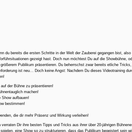
enn du bereits die ersten Schritte in der Welt der Zauberei gegangen bist, also
 Vorführsituationen gezeigt hast. Doch nun möchtest Du auf die Showbühne, o
 größerem Publikum präsentieren. Du beherrschst zwar bereits etliche Tricks,
Anforderung ist neu… Doch keine Angst: Nachdem Du dieses Videotraining dur
en!
auf der Bühne zu präsentieren!
ühnentauglich machen!
ne Show aufbauen!
how bestimmen!
enden, die dir mehr Präsenz und Wirkung verleihen!
 verraten Dir ihre besten Tipps und Tricks aus ihrer über 20-jährigen Bühnen
 spielen, eine Show so zu strukturieren, dass das Publikum begeistert sein w