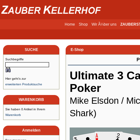
Home
Shop
Wir Ã¼ber uns
ZAUBERS
SUCHE
E-Shop
P
Suchbegriffe
Ultimate 3 C
Hier geht's zur
Poker
erweiterten Produktsuche
Mike Elsdon / Mic
WARENKORB
Sie haben 0 Artikel in Ihrem
Shark)
Warenkorb
Anmelden