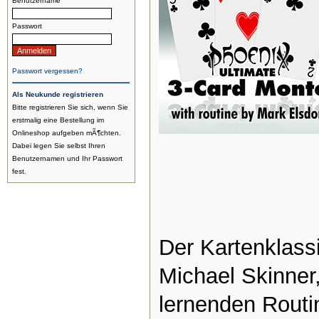
Benutzername
Passwort
Passwort vergessen?
Als Neukunde registrieren
Bitte registrieren Sie sich, wenn Sie
erstmalig eine Bestellung im
Onlineshop aufgeben mÃ¶chten.
Dabei legen Sie selbst Ihren
Benutzernamen und Ihr Passwort
fest.
Der Kartenklass
Michael Skinner,
lernenden Routi