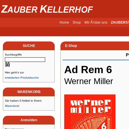
Home
Shop
Wir Ã¼ber uns
ZAUBERS
SUCHE
E-Shop
P
Suchbegriffe
Ad Rem 6
Hier geht's zur
erweiterten Produktsuche
Werner Miller
WARENKORB
Sie haben 0 Artikel in Ihrem
Warenkorb
Anmelden