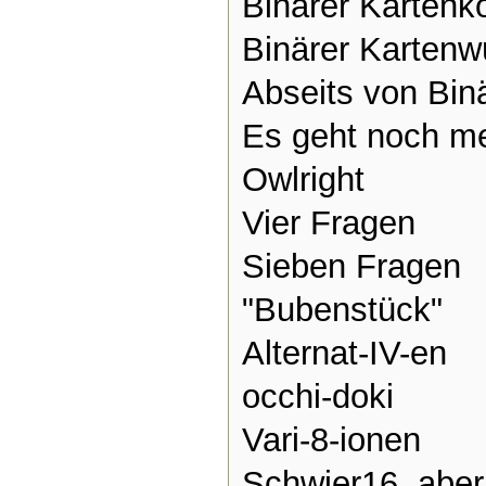
Binärer Karten
Binärer Kartenwü
Abseits von Bin
Es geht noch me
Owlright
Vier Fragen
Sieben Fragen
"Bubenstück"
Alternat-IV-en
occhi-doki
Vari-8-ionen
Schwier16, abe