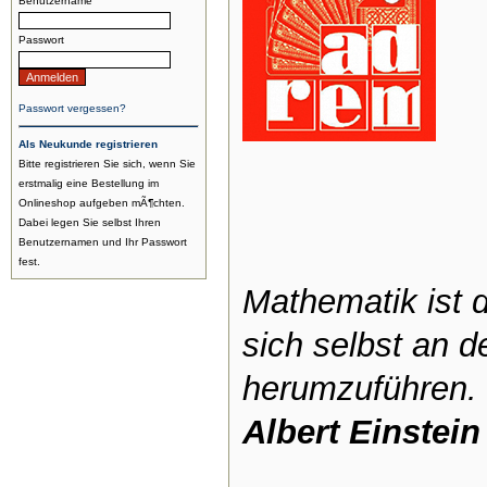
Benutzername
Passwort
Passwort vergessen?
Als Neukunde registrieren
Bitte registrieren Sie sich, wenn Sie
erstmalig eine Bestellung im
Onlineshop aufgeben mÃ¶chten.
Dabei legen Sie selbst Ihren
Benutzernamen und Ihr Passwort
fest.
Mathematik ist 
sich selbst an 
herumzuführen.
Albert Einstein