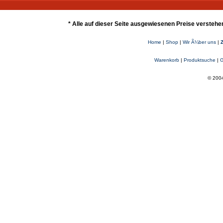
* Alle auf dieser Seite ausgewiesenen Preise verstehe
Home
|
Shop
|
Wir Ã¼ber uns
|
Warenkorb
|
Produktsuche
|
G
© 2004