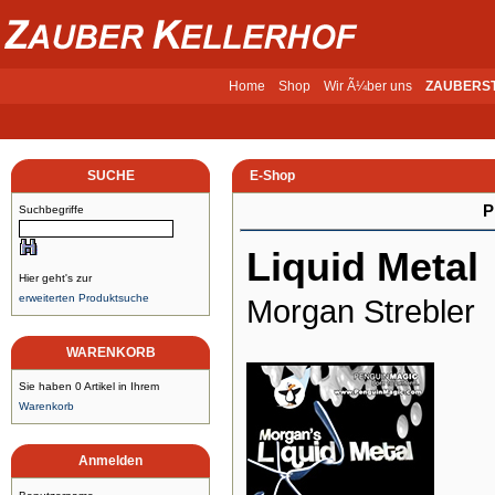
Home
Shop
Wir Ã¼ber uns
ZAUBERS
SUCHE
E-Shop
P
Suchbegriffe
Liquid Metal
Hier geht's zur
erweiterten Produktsuche
Morgan Strebler
WARENKORB
Sie haben 0 Artikel in Ihrem
Warenkorb
Anmelden