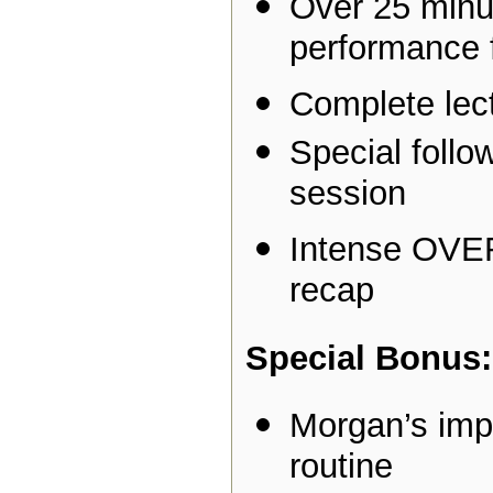
Over 25 minut
performance 
Complete lect
Special follo
session
Intense OV
recap
Special Bonus:
Morgan’s imp
routine