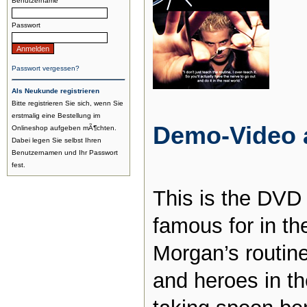
Benutzername
Passwort
Passwort vergessen?
Als Neukunde registrieren
Bitte registrieren Sie sich, wenn Sie
erstmalig eine Bestellung im
Demo-Video 
Onlineshop aufgeben mÃ¶chten.
Dabei legen Sie selbst Ihren
Benutzernamen und Ihr Passwort
fest.
This is the DVD
famous for in th
Morgan’s routin
and heroes in t