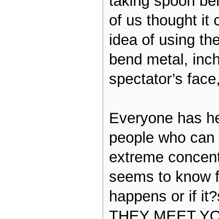
taking spoon be
of us thought it 
idea of using th
bend metal, inc
spectator’s face
Everyone has he
people who can 
extreme concent
seems to know fo
happens or if i
THEY MEET YO