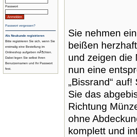
Passwort
Passwort vergessen?
Sie nehmen ein
Als Neukunde registrieren
Bitte registrieren Sie sich, wenn Sie
beißen herzhaft
erstmalig eine Bestellung im
Onlineshop aufgeben mÃ¶chten.
und zeigen die 
Dabei legen Sie selbst Ihren
Benutzernamen und Ihr Passwort
nun eine entsp
fest.
„Bissrand“ auf! 
Sie das abgebi
Richtung Münze,
ohne Abdeckun
komplett und int