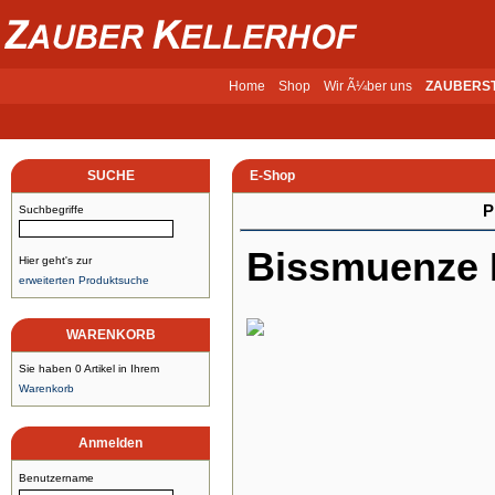
Home
Shop
Wir Ã¼ber uns
ZAUBERS
SUCHE
E-Shop
P
Suchbegriffe
Bissmuenze 
Hier geht's zur
erweiterten Produktsuche
WARENKORB
Sie haben 0 Artikel in Ihrem
Warenkorb
Anmelden
Benutzername