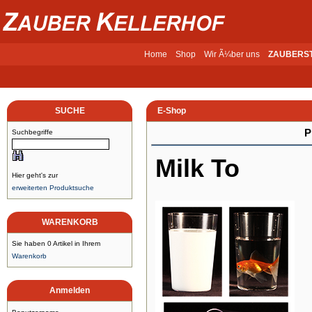
Home
Shop
Wir Ã¼ber uns
ZAUBERS
SUCHE
E-Shop
P
Suchbegriffe
Milk To
Hier geht's zur
erweiterten Produktsuche
WARENKORB
Sie haben 0 Artikel in Ihrem
Warenkorb
Anmelden