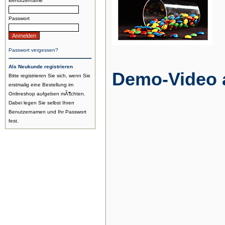
Benutzername
Passwort
Passwort vergessen?
Als Neukunde registrieren
Demo-Video 
Bitte registrieren Sie sich, wenn Sie
erstmalig eine Bestellung im
Onlineshop aufgeben mÃ¶chten.
Dabei legen Sie selbst Ihren
Benutzernamen und Ihr Passwort
fest.