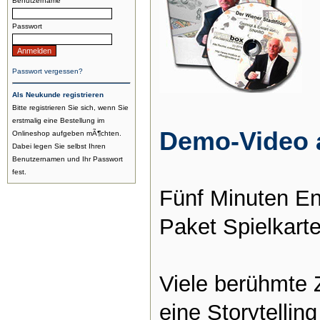
Benutzername
Passwort
Passwort vergessen?
Als Neukunde registrieren
Bitte registrieren Sie sich, wenn Sie
erstmalig eine Bestellung im
Demo-Video 
Onlineshop aufgeben mÃ¶chten.
Dabei legen Sie selbst Ihren
Benutzernamen und Ihr Passwort
fest.
Fünf Minuten En
Paket Spielkarte
Viele berühmte 
eine Storytellin