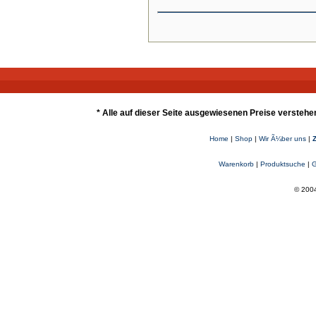
* Alle auf dieser Seite ausgewiesenen Preise verstehe
Home
|
Shop
|
Wir Ã¼ber uns
|
Warenkorb
|
Produktsuche
|
G
© 2004