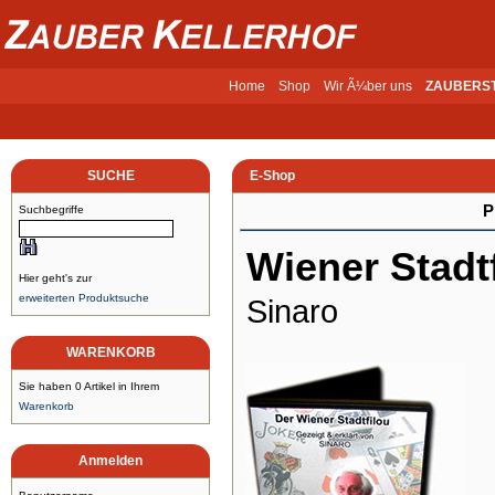
Home
Shop
Wir Ã¼ber uns
ZAUBERS
SUCHE
E-Shop
P
Suchbegriffe
Wiener Stadt
Hier geht's zur
erweiterten Produktsuche
Sinaro
WARENKORB
Sie haben 0 Artikel in Ihrem
Warenkorb
Anmelden