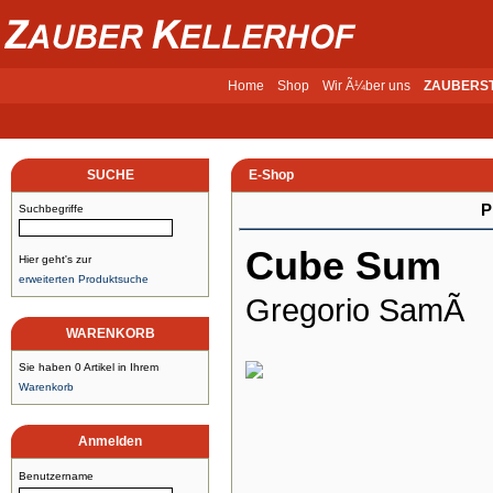
Home
Shop
Wir Ã¼ber uns
ZAUBERS
SUCHE
E-Shop
P
Suchbegriffe
Cube Sum
Hier geht's zur
erweiterten Produktsuche
Gregorio SamÃ
WARENKORB
Sie haben 0 Artikel in Ihrem
Warenkorb
Anmelden
Benutzername