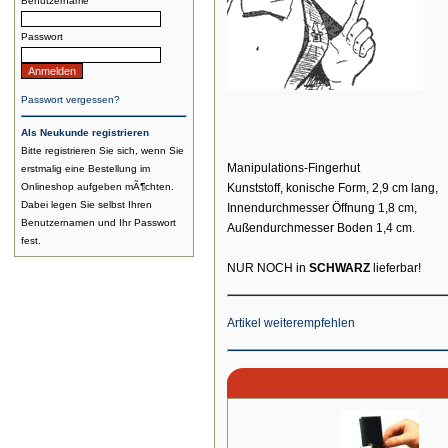
Benutzername
Passwort
Passwort vergessen?
Als Neukunde registrieren
Bitte registrieren Sie sich, wenn Sie
Manipulations-Fingerhut
erstmalig eine Bestellung im
Onlineshop aufgeben mÃ¶chten.
Kunststoff, konische Form, 2,9 cm lang,
Dabei legen Sie selbst Ihren
Innendurchmesser Öffnung 1,8 cm,
Benutzernamen und Ihr Passwort
Außendurchmesser Boden 1,4 cm.
fest.
NUR NOCH in
SCHWARZ
lieferbar!
Artikel weiterempfehlen