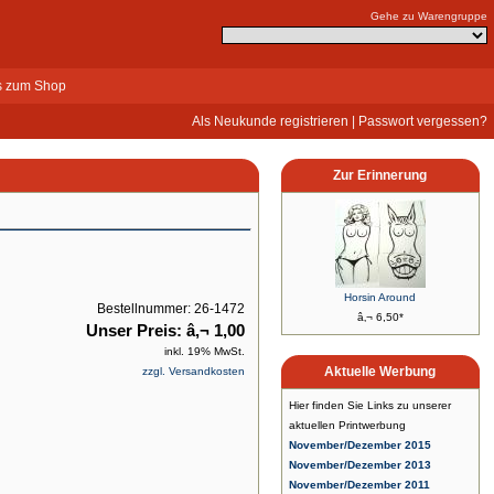
Gehe zu Warengruppe
s zum Shop
Als Neukunde registrieren
|
Passwort vergessen?
Zur Erinnerung
Horsin Around
Bestellnummer: 26-1472
â‚¬ 6,50*
Unser Preis: â‚¬ 1,00
inkl. 19% MwSt.
Aktuelle Werbung
zzgl. Versandkosten
Hier finden Sie Links zu unserer
aktuellen Printwerbung
November/Dezember 2015
November/Dezember 2013
November/Dezember 2011