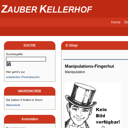
Home
Sh
SUCHE
E-Shop
Suchbegriffe
Manipulations-Fingerhut
Manipulation
Hier geht's zur
erweiterten Produktsuche
WARENKORB
Sie haben 0 Artikel in Ihrem
Warenkorb
Anmelden