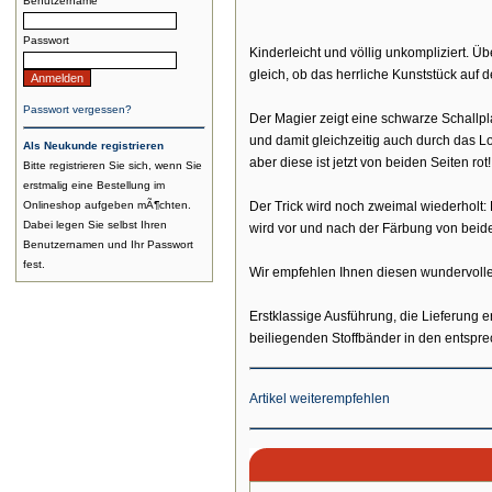
Benutzername
Passwort
Kinderleicht und völlig unkompliziert. Ü
gleich, ob das herrliche Kunststück auf
Passwort vergessen?
Der Magier zeigt eine schwarze Schallplat
und damit gleichzeitig auch durch das Loc
Als Neukunde registrieren
aber diese ist jetzt von beiden Seiten rot!
Bitte registrieren Sie sich, wenn Sie
erstmalig eine Bestellung im
Onlineshop aufgeben mÃ¶chten.
Der Trick wird noch zweimal wiederholt: E
Dabei legen Sie selbst Ihren
wird vor und nach der Färbung von beiden
Benutzernamen und Ihr Passwort
fest.
Wir empfehlen Ihnen diesen wundervollen 
Erstklassige Ausführung, die Lieferung e
beiliegenden Stoffbänder in den entsp
Artikel weiterempfehlen