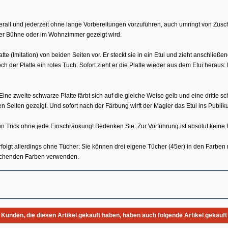
berall und jederzeit ohne lange Vorberei­tungen vorzuführen, auch umringt von Zus
 der Bühne oder im Wohnzimmer gezeigt wird.
te (Imitation) von beiden Seiten vor. Er steckt sie in ein Etui und zieht anschließe
h der Platte ein rotes Tuch. Sofort zieht er die Platte wieder aus dem Etui heraus:
ine zweite schwarze Platte färbt sich auf die gleiche Weise gelb und eine dritte sc
 Seiten gezeigt. Und sofort nach der Färbung wirft der Magier das Etui ins Publikum
Trick ohne jede Einschränkung! Bedenken Sie: Zur Vorführung ist absolut keine Fin
rfolgt allerdings ohne Tücher: Sie können drei eigene Tücher (45er) in den Farben 
rechenden Farben verwenden.
Kunden, die diesen Artikel gekauft haben, haben auch folgende Artikel gekauft