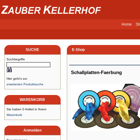
Home
Sh
SUCHE
E-Shop
Suchbegriffe
Schallplatten-Faerbung
Hier geht's zur
erweiterten Produktsuche
WARENKORB
Sie haben 0 Artikel in Ihrem
Warenkorb
Anmelden