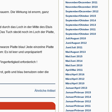
November/Dezember 2011
November/Dezember 2010
September/Dezember 2012
chauern. Die Wirkung ist enorm, ganz
September/Oktober 2015
September/Oktober 2014
September/Oktober 2013
nd durch das Loch in der Mitte des Etuis
September/Oktober 2011
 Das Tuch steckt noch im Loch der Platte,
September/Oktober 2010
Juli/August 2010
Juni/August 2012
hwarze Platte blau! Jede einzelne Platte
Juni/Juli 2011
: Es ist leer und unpräpariert!
Mai/August 2013
Mai/Juni 2015
Mai/Juni 2014
gerfertigkeit erforderlich !
Mai/Juni 2010
April/Mai 2011
rot, gelb und blau benutzen oder die
März/April 2016
März/April 2012
März/April 2010
Januar/April 2013
Ähnliche Artikel
Januar/Februar 2015
Januar/Februar 2014
Januar/Februar 2012
Januar/Februar 2011
Januar/Februar 2010