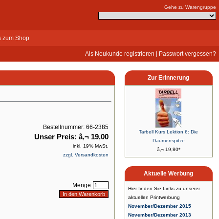
Gehe zu Warengruppe
s zum Shop
Als Neukunde registrieren
|
Passwort vergessen?
Zur Erinnerung
Bestellnummer: 66-2385
Tarbell Kurs Lektion 6: Die
Unser Preis: â‚¬ 19,00
Daumenspitze
inkl. 19% MwSt.
â‚¬ 19,80*
zzgl. Versandkosten
Aktuelle Werbung
Menge
Hier finden Sie Links zu unserer
aktuellen Printwerbung
November/Dezember 2015
November/Dezember 2013