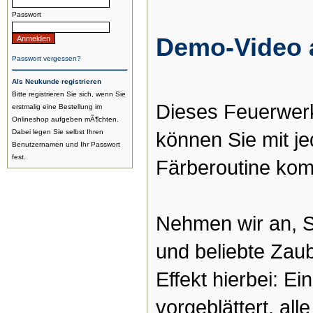
Passwort
Demo-Video 
Passwort vergessen?
Als Neukunde registrieren
Bitte registrieren Sie sich, wenn Sie
Dieses Feuerwerk
erstmalig eine Bestellung im
Onlineshop aufgeben mÃ¶chten.
Dabei legen Sie selbst Ihren
können Sie mit j
Benutzernamen und Ihr Passwort
fest.
Färberoutine kom
Nehmen wir an, S
und beliebte Zau
Effekt hierbei: E
vorgeblättert, al