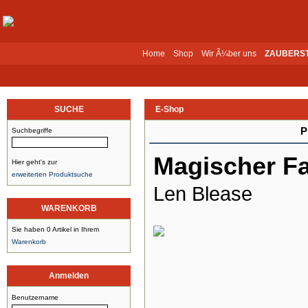
Home
Shop
Wir Ã¼ber uns
ZAUBERS
SUCHE
E-Shop
P
Suchbegriffe
Magischer Fa
Hier geht's zur
erweiterten Produktsuche
Len Blease
WARENKORB
Sie haben 0 Artikel in Ihrem
Warenkorb
Anmelden
Benutzername