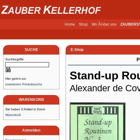
Home
Shop
Wir Ã¼ber uns
ZAUBERS
SUCHE
E-Shop
P
Suchbegriffe
Stand-up Rou
Hier geht's zur
erweiterten Produktsuche
Alexander de Co
WARENKORB
Sie haben 0 Artikel in Ihrem
Warenkorb
Anmelden