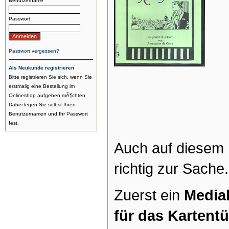
Benutzername
Passwort
Passwort vergessen?
Als Neukunde registrieren
Bitte registrieren Sie sich, wenn Sie
erstmalig eine Bestellung im
Onlineshop aufgeben mÃ¶chten.
Dabei legen Sie selbst Ihren
Benutzernamen und Ihr Passwort
fest.
Auch auf diesem 
richtig zur Sache.
Zuerst ein
Medial
für das Kartentü