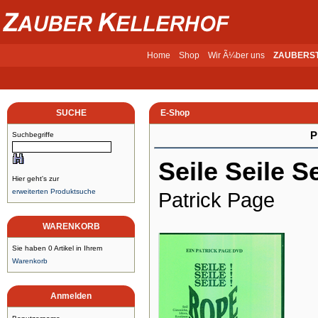
Home
Shop
Wir Ã¼ber uns
ZAUBERS
SUCHE
E-Shop
P
Suchbegriffe
Seile Seile Se
Hier geht's zur
erweiterten Produktsuche
Patrick Page
WARENKORB
Sie haben 0 Artikel in Ihrem
Warenkorb
Anmelden