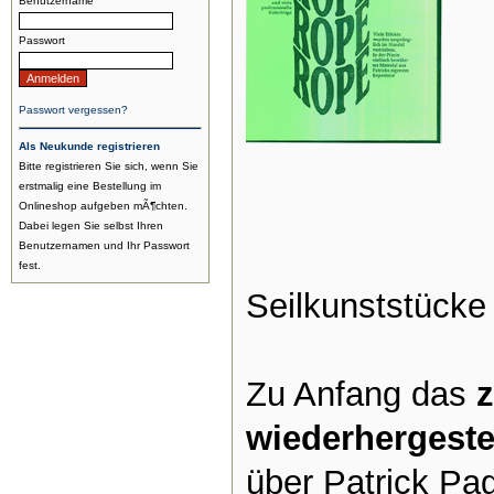
Benutzername
Passwort
Passwort vergessen?
Als Neukunde registrieren
Bitte registrieren Sie sich, wenn Sie
erstmalig eine Bestellung im
Onlineshop aufgeben mÃ¶chten.
Dabei legen Sie selbst Ihren
Benutzernamen und Ihr Passwort
fest.
Seilkunststücke a
Zu Anfang das
z
wiederhergestel
über Patrick Pa