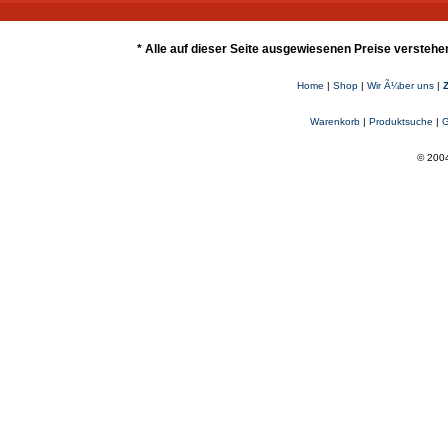
* Alle auf dieser Seite ausgewiesenen Preise verstehe
Home
|
Shop
|
Wir Ã¼ber uns
|
Warenkorb
|
Produktsuche
|
G
© 2004