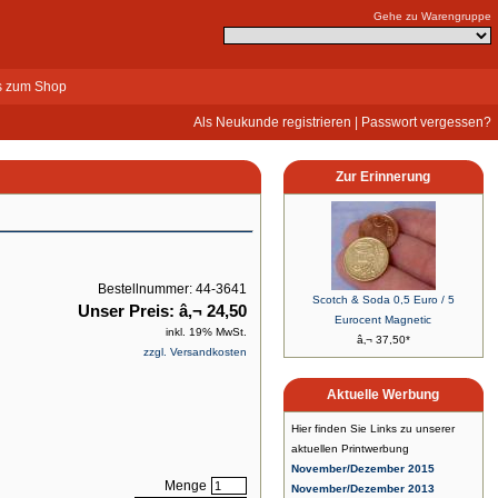
Gehe zu Warengruppe
s zum Shop
Als Neukunde registrieren
|
Passwort vergessen?
Zur Erinnerung
Bestellnummer: 44-3641
Scotch & Soda 0,5 Euro / 5
Unser Preis: â‚¬ 24,50
Eurocent Magnetic
inkl. 19% MwSt.
â‚¬ 37,50*
zzgl. Versandkosten
Aktuelle Werbung
Hier finden Sie Links zu unserer
aktuellen Printwerbung
November/Dezember 2015
Menge
November/Dezember 2013