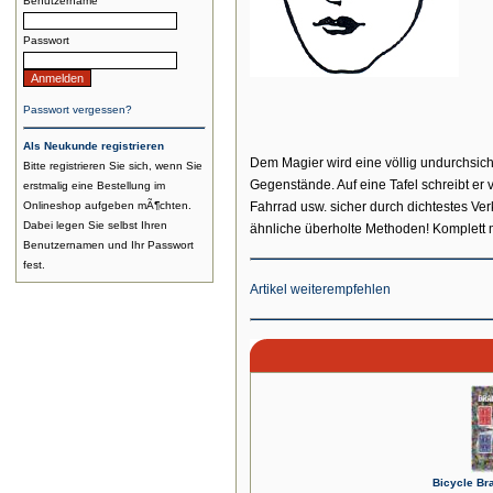
Benutzername
Passwort
Passwort vergessen?
Als Neukunde registrieren
Dem Magier wird eine völlig undurchsic
Bitte registrieren Sie sich, wenn Sie
Gegenstände. Auf eine Tafel schreibt er
erstmalig eine Bestellung im
Onlineshop aufgeben mÃ¶chten.
Fahrrad usw. sicher durch dichtestes Ver
Dabei legen Sie selbst Ihren
ähnliche überholte Methoden! Komplett m
Benutzernamen und Ihr Passwort
fest.
Artikel weiterempfehlen
Bicycle Br