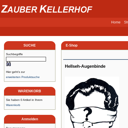
Home
Sh
SUCHE
E-Shop
Suchbegriffe
Hellseh-Augenbinde
Hier geht's zur
erweiterten Produktsuche
WARENKORB
Sie haben 0 Artikel in Ihrem
Warenkorb
Anmelden