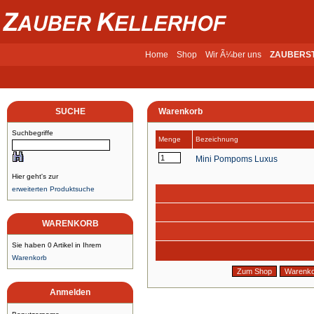
Home
Shop
Wir Ã¼ber uns
ZAUBERS
SUCHE
Warenkorb
Suchbegriffe
Menge
Bezeichnung
Mini Pompoms Luxus
Hier geht's zur
erweiterten Produktsuche
WARENKORB
Sie haben 0 Artikel in Ihrem
Warenkorb
Anmelden