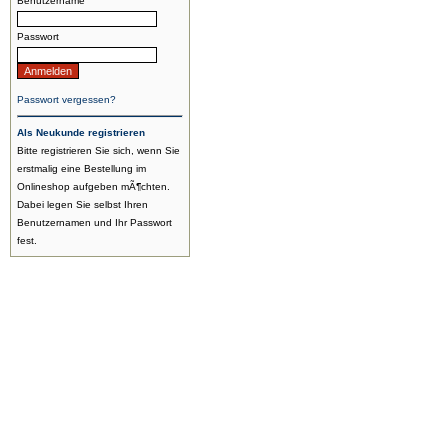
Benutzername
Passwort
Passwort vergessen?
Als Neukunde registrieren
Bitte registrieren Sie sich, wenn Sie
erstmalig eine Bestellung im
Onlineshop aufgeben mÃ¶chten.
Dabei legen Sie selbst Ihren
Benutzernamen und Ihr Passwort
fest.