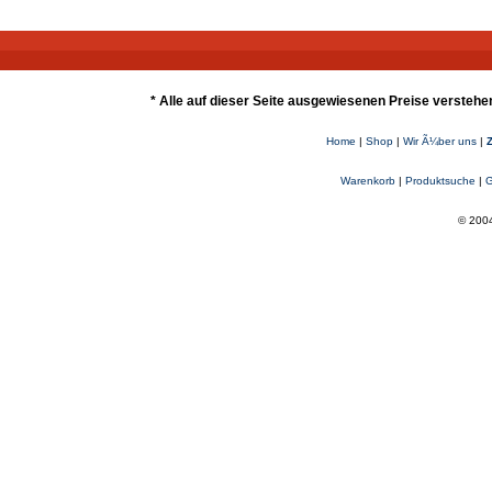
* Alle auf dieser Seite ausgewiesenen Preise verstehe
Home
|
Shop
|
Wir Ã¼ber uns
|
Warenkorb
|
Produktsuche
|
G
© 2004