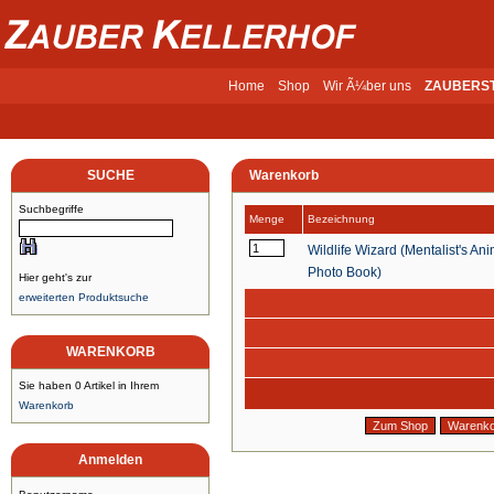
Home
Shop
Wir Ã¼ber uns
ZAUBERS
SUCHE
Warenkorb
Suchbegriffe
Menge
Bezeichnung
Wildlife Wizard (Mentalist's An
Photo Book)
Hier geht's zur
erweiterten Produktsuche
WARENKORB
Sie haben 0 Artikel in Ihrem
Warenkorb
Anmelden