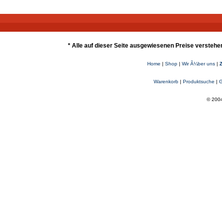
* Alle auf dieser Seite ausgewiesenen Preise verstehe
Home
|
Shop
|
Wir Ã¼ber uns
|
Warenkorb
|
Produktsuche
|
G
© 2004