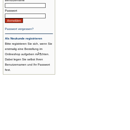
Benutzername
Passwort
Passwort vergessen?
Als Neukunde registrieren
Bitte registrieren Sie sich, wenn Sie
erstmalig eine Bestellung im
Onlineshop aufgeben mÃ¶chten.
Dabei legen Sie selbst Ihren
Benutzernamen und Ihr Passwort
fest.