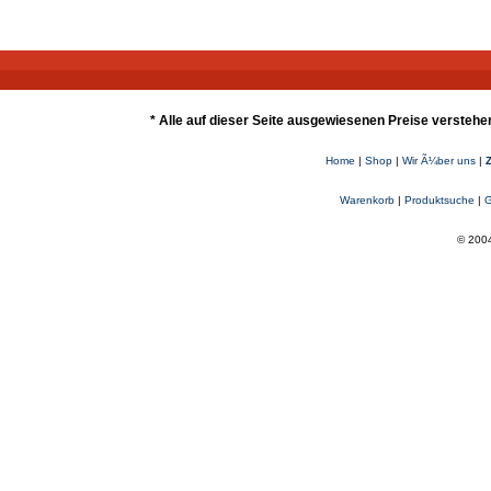
* Alle auf dieser Seite ausgewiesenen Preise verstehe
Home
|
Shop
|
Wir Ã¼ber uns
|
Warenkorb
|
Produktsuche
|
G
© 2004