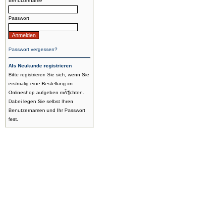
Benutzername
Passwort
Passwort vergessen?
Als Neukunde registrieren
Bitte registrieren Sie sich, wenn Sie
erstmalig eine Bestellung im
Onlineshop aufgeben mÃ¶chten.
Dabei legen Sie selbst Ihren
Benutzernamen und Ihr Passwort
fest.