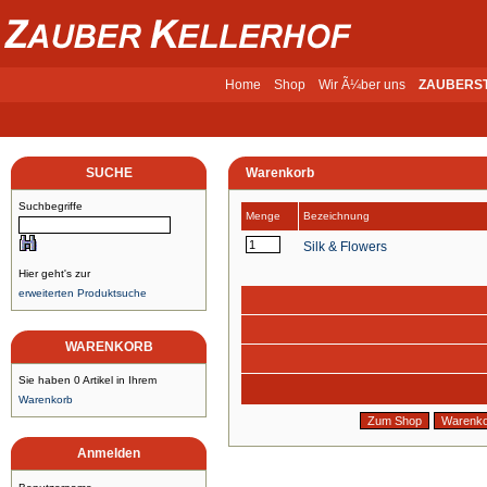
Home
Shop
Wir Ã¼ber uns
ZAUBERS
SUCHE
Warenkorb
Suchbegriffe
Menge
Bezeichnung
Silk & Flowers
Hier geht's zur
erweiterten Produktsuche
WARENKORB
Sie haben 0 Artikel in Ihrem
Warenkorb
Anmelden