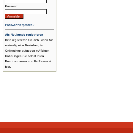
Passwort
Passwort vergessen?
Als Neukunde registrieren
Bitte registrieren Sie sich, wenn Sie
erstmalig eine Bestellung im
Onlineshop aufgeben mÃ¶chten.
Dabei legen Sie selbst Ihren
Benutzernamen und Ihr Passwort
fest.