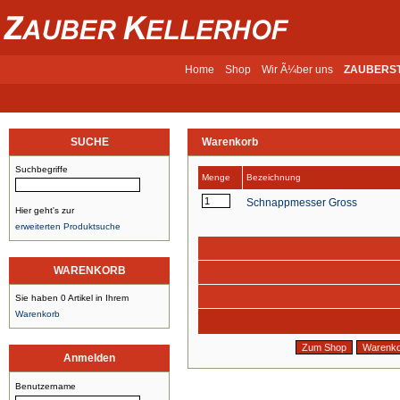
Home
Shop
Wir Ã¼ber uns
ZAUBERS
SUCHE
Warenkorb
Suchbegriffe
Menge
Bezeichnung
Schnappmesser Gross
Hier geht's zur
erweiterten Produktsuche
WARENKORB
Sie haben 0 Artikel in Ihrem
Warenkorb
Anmelden
Benutzername