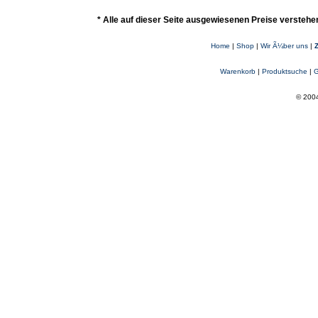
* Alle auf dieser Seite ausgewiesenen Preise verstehe
Home
|
Shop
|
Wir Ã¼ber uns
|
Warenkorb
|
Produktsuche
|
G
© 2004