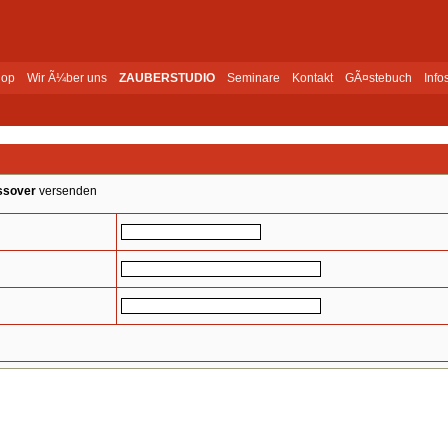
op
Wir Ã¼ber uns
ZAUBERSTUDIO
Seminare
Kontakt
GÃ¤stebuch
Info
ssover
versenden