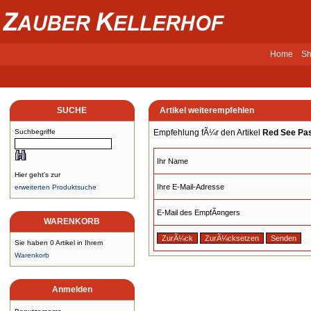
Home
Sh
SUCHE
Artikel weiterempfehlen
Suchbegriffe
Empfehlung fÃ¼r den Artikel
Red See Pa
Ihr Name
Hier geht's zur
Ihre E-Mail-Adresse
erweiterten Produktsuche
E-Mail des EmpfÃ¤ngers
WARENKORB
Sie haben 0 Artikel in Ihrem
Warenkorb
Anmelden