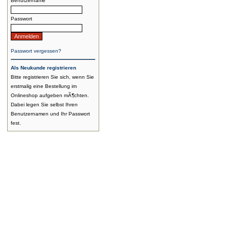
Benutzername
Passwort
Passwort vergessen?
Als Neukunde registrieren
Bitte registrieren Sie sich, wenn Sie
erstmalig eine Bestellung im
Onlineshop aufgeben mÃ¶chten.
Dabei legen Sie selbst Ihren
Benutzernamen und Ihr Passwort
fest.