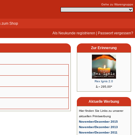
Gehe zu Warengruppe
s zum Shop
Als Neukunde registrieren
|
Passwort vergessen?
Zur Erinnerung
Rex Ignis 2.0
â‚¬ 295,00*
Aktuelle Werbung
Hier finden Sie Links zu unserer
aktuellen Printwerbung
November/Dezember 2015
November/Dezember 2013
November/Dezember 2011