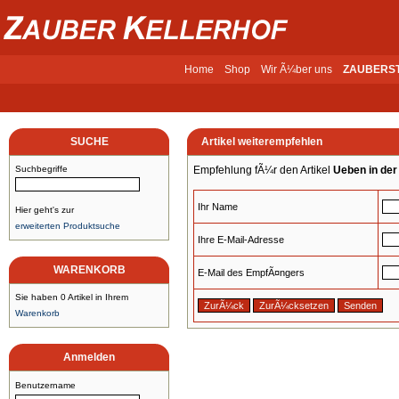
Home
Shop
Wir Ã¼ber uns
ZAUBERS
SUCHE
Artikel weiterempfehlen
Suchbegriffe
Empfehlung fÃ¼r den Artikel
Ueben in der
Ihr Name
Hier geht's zur
erweiterten Produktsuche
Ihre E-Mail-Adresse
WARENKORB
E-Mail des EmpfÃ¤ngers
Sie haben 0 Artikel in Ihrem
Warenkorb
Anmelden
Benutzername