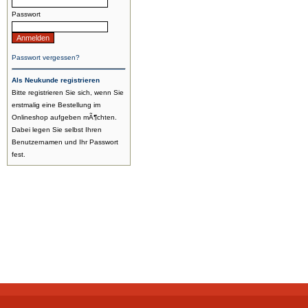
Passwort
Passwort vergessen?
Als Neukunde registrieren
Bitte registrieren Sie sich, wenn Sie
erstmalig eine Bestellung im
Onlineshop aufgeben mÃ¶chten.
Dabei legen Sie selbst Ihren
Benutzernamen und Ihr Passwort
fest.