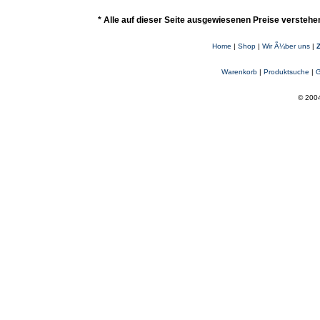
* Alle auf dieser Seite ausgewiesenen Preise verstehe
Home
|
Shop
|
Wir Ã¼ber uns
|
Warenkorb
|
Produktsuche
|
G
© 2004